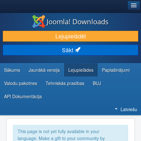
®
JOOMLA!
Joomla! Downloads
LEJUPIELĀDĒT UN PAPLAŠINĀT
Lejupielādēt
ATKLĀJ UN IEMĀCIES
Sākt
KOPIENA UN ATBALSTS
IZSTRĀDĀTĀJU RESURSI
Sākums
Jaunākā versija
Lejupielādes
Paplašinājumi
Valodu pakotnes
Tehniskās prasības
BUJ
API Dokumentācija
Latviešu
This page is not yet fully available in your
language. Make a gift to your community by