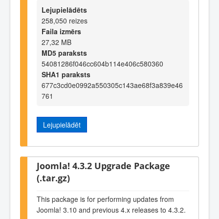
Lejupielādēts
258,050 reizes
Faila izmērs
27,32 MB
MD5 paraksts
54081286f046cc604b114e406c580360
SHA1 paraksts
677c3cd0e0992a550305c143ae68f3a839e46
761
Lejupielādēt
Joomla! 4.3.2 Upgrade Package
(.tar.gz)
This package is for performing updates from
Joomla! 3.10 and previous 4.x releases to 4.3.2.