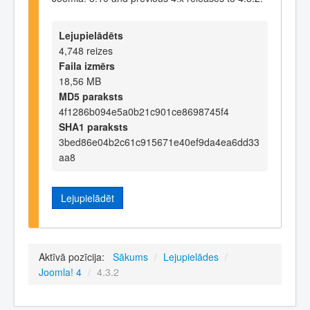
Lejupielādēts
4,748 reizes
Faila izmērs
18,56 MB
MD5 paraksts
4f1286b094e5a0b21c901ce8698745f4
SHA1 paraksts
3bed86e04b2c61c915671e40ef9da4ea6dd33
aa8
Lejupielādēt
Aktīvā pozīcija:
Sākums
/
Lejupielādes
/
Joomla! 4
/
4.3.2