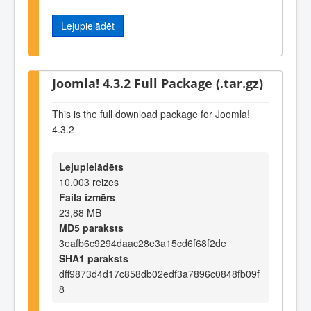
Lejupielādēt
Joomla! 4.3.2 Full Package (.tar.gz)
This is the full download package for Joomla!
4.3.2
Lejupielādēts
10,003 reizes
Faila izmērs
23,88 MB
MD5 paraksts
3eafb6c9294daac28e3a15cd6f68f2de
SHA1 paraksts
dff9873d4d17c858db02edf3a7896c0848fb09f
8