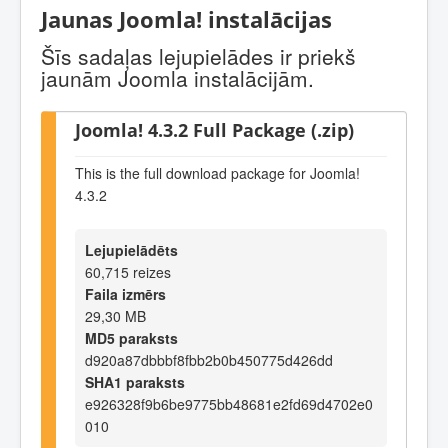
Jaunas Joomla! instalācijas
Šīs sadaļas lejupielādes ir priekš
jaunām Joomla instalācijām.
Joomla! 4.3.2 Full Package (.zip)
This is the full download package for Joomla!
4.3.2
Lejupielādēts
60,715 reizes
Faila izmērs
29,30 MB
MD5 paraksts
d920a87dbbbf8fbb2b0b450775d426dd
SHA1 paraksts
e926328f9b6be9775bb48681e2fd69d4702e0
010