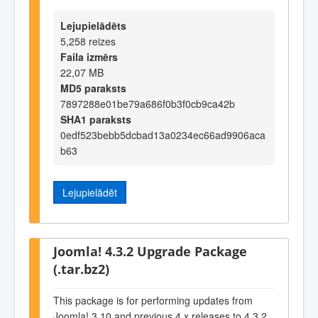
Lejupielādēts
5,258 reizes
Faila izmērs
22,07 MB
MD5 paraksts
7897288e01be79a686f0b3f0cb9ca42b
SHA1 paraksts
0edf523bebb5dcbad13a0234ec66ad9906aca
b63
Lejupielādēt
Joomla! 4.3.2 Upgrade Package
(.tar.bz2)
This package is for performing updates from
Joomla! 3.10 and previous 4.x releases to 4.3.2.