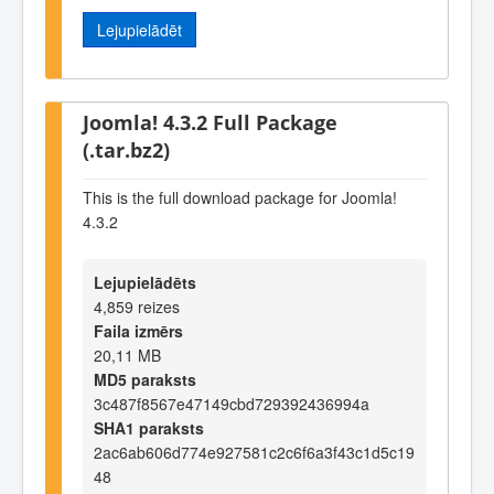
Lejupielādēt
Joomla! 4.3.2 Full Package
(.tar.bz2)
This is the full download package for Joomla!
4.3.2
Lejupielādēts
4,859 reizes
Faila izmērs
20,11 MB
MD5 paraksts
3c487f8567e47149cbd729392436994a
SHA1 paraksts
2ac6ab606d774e927581c2c6f6a3f43c1d5c19
48