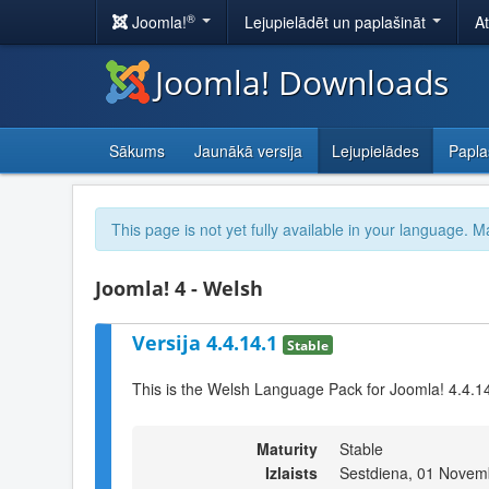
®
Joomla!
Lejupielādēt un paplašināt
A
Joomla! Downloads
Sākums
Jaunākā versija
Lejupielādes
Papla
This page is not yet fully available in your language. M
Joomla! 4 - Welsh
Versija 4.4.14.1
Stable
This is the Welsh Language Pack for Joomla! 4.4.1
Maturity
Stable
Izlaists
Sestdiena, 01 Novem