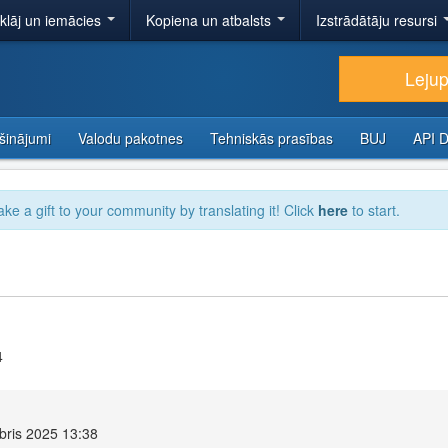
tklāj un iemācies
Kopiena un atbalsts
Izstrādātāju resursi
Lejup
šinājumi
Valodu pakotnes
Tehniskās prasības
BUJ
API 
ake a gift to your community by translating it! Click
here
to start.
4
bris 2025 13:38