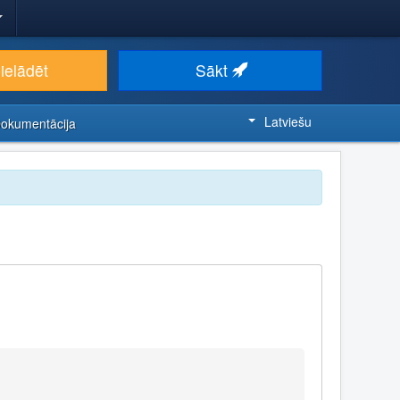
ielādēt
Sākt
Latviešu
Dokumentācija