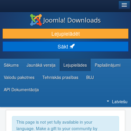
®
JOOMLA!
Joomla! Downloads
LEJUPIELĀDĒT UN PAPLAŠINĀT
Lejupielādēt
ATKLĀJ UN IEMĀCIES
Sākt
KOPIENA UN ATBALSTS
IZSTRĀDĀTĀJU RESURSI
Sākums
Jaunākā versija
Lejupielādes
Paplašinājumi
Valodu pakotnes
Tehniskās prasības
BUJ
API Dokumentācija
Latviešu
This page is not yet fully available in your
language. Make a gift to your community by