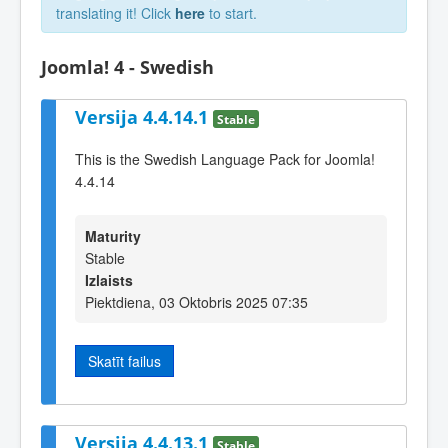
translating it! Click
here
to start.
Joomla! 4 - Swedish
Versija 4.4.14.1
Stable
This is the Swedish Language Pack for Joomla!
4.4.14
Maturity
Stable
Izlaists
Piektdiena, 03 Oktobris 2025 07:35
Skatīt failus
Versija 4.4.13.1
Stable