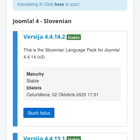
translating it! Click
here
to start.
Joomla! 4 - Slovenian
Versija 4.4.14.2
Stable
This is the Slovenian Language Pack for Joomla!
4.4.14 (v2)
Maturity
Stable
Izlaists
Ceturtdiena, 02 Oktobris 2025 17:51
Skatīt failus
Versija 4.4.13.1
Stable