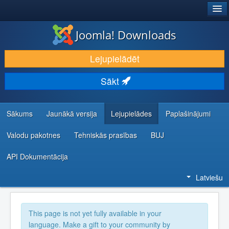
®
JOOMLA!
Joomla! Downloads
LEJUPIELĀDĒT UN PAPLAŠINĀT
Lejupielādēt
ATKLĀJ UN IEMĀCIES
Sākt
KOPIENA UN ATBALSTS
IZSTRĀDĀTĀJU RESURSI
Sākums
Jaunākā versija
Lejupielādes
Paplašinājumi
Valodu pakotnes
Tehniskās prasības
BUJ
API Dokumentācija
Latviešu
This page is not yet fully available in your
language. Make a gift to your community by