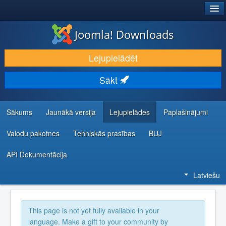
®
JOOMLA!
Joomla! Downloads
LEJUPIELĀDĒT UN PAPLAŠINĀT
Lejupielādēt
ATKLĀJ UN IEMĀCIES
Sākt
KOPIENA UN ATBALSTS
IZSTRĀDĀTĀJU RESURSI
Sākums
Jaunākā versija
Lejupielādes
Paplašinājumi
Valodu pakotnes
Tehniskās prasības
BUJ
API Dokumentācija
Latviešu
This page is not yet fully available in your
language. Make a gift to your community by