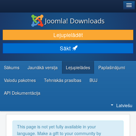
®
JOOMLA!
Joomla! Downloads
LEJUPIELĀDĒT UN PAPLAŠINĀT
Lejupielādēt
ATKLĀJ UN IEMĀCIES
Sākt
KOPIENA UN ATBALSTS
IZSTRĀDĀTĀJU RESURSI
Sākums
Jaunākā versija
Lejupielādes
Paplašinājumi
Valodu pakotnes
Tehniskās prasības
BUJ
API Dokumentācija
Latviešu
This page is not yet fully available in your
language. Make a gift to your community by