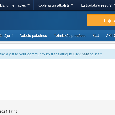
tklāj un iemācies
Kopiena un atbalsts
Izstrādātāju resursi
Lejup
šinājumi
Valodu pakotnes
Tehniskās prasības
BUJ
API 
ake a gift to your community by translating it! Click
here
to start.
 2024 17:48