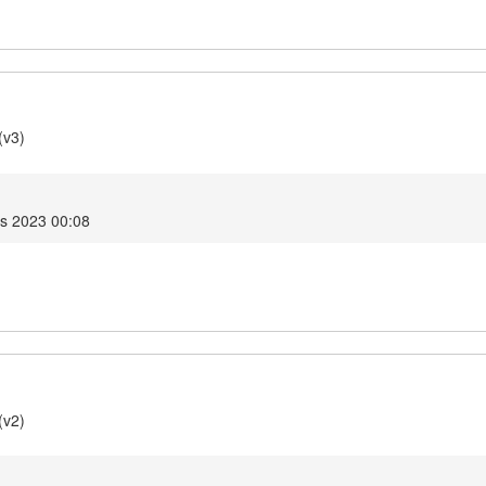
(v3)
is 2023 00:08
(v2)