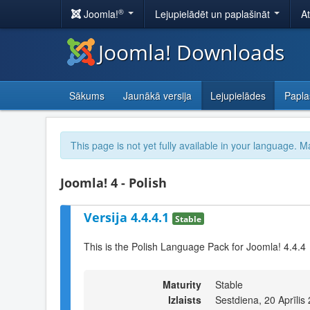
®
Joomla!
Lejupielādēt un paplašināt
A
Joomla! Downloads
Sākums
Jaunākā versija
Lejupielādes
Papla
This page is not yet fully available in your language. M
Joomla! 4 - Polish
Versija 4.4.4.1
Stable
This is the Polish Language Pack for Joomla! 4.4.4
Maturity
Stable
Izlaists
Sestdiena, 20 Aprīlis