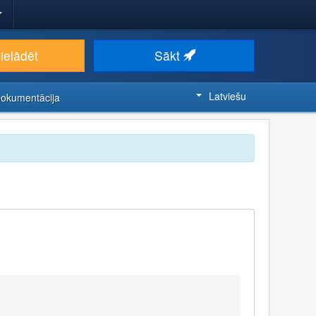
ielādēt
Sākt
Latviešu
Dokumentācija