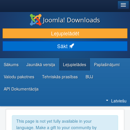
®
JOOMLA!
Joomla! Downloads
LEJUPIELĀDĒT UN PAPLAŠINĀT
Lejupielādēt
ATKLĀJ UN IEMĀCIES
Sākt
KOPIENA UN ATBALSTS
IZSTRĀDĀTĀJU RESURSI
Sākums
Jaunākā versija
Lejupielādes
Paplašinājumi
Valodu pakotnes
Tehniskās prasības
BUJ
API Dokumentācija
Latviešu
This page is not yet fully available in your
language. Make a gift to your community by