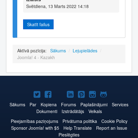
Svētdiena, 13 Marts 2022 14:18
Skatīt failus
Aktīvā pozīcija:
Sākums
/
Lejupielādes
/
Joomla! 4 - Kazakh
Joomla!
Joomla!
Joomla!
Joomla!
Joomla!
Joomla!
Joomla!
Twitter
Facebook
YouTube
LinkedIn
Pinterest
Instagram
GitHub
Sākums
Par
Kopiena
Forums
Paplašinājumi
Services
Dokumenti
Izstrādātājs
Veikals
Pieejamības paziņojums
Privātuma politika
Cookie Policy
Sponsor Joomla! with $5
Help Translate
Report an Issue
Pieslēgties