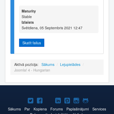
Maturity
Stable
Izlaists
Svētdiena, 05 Septembris 2021 12:47
Skatīt failus
Aktīvā pozīcija:
Sākums
/
Lejupielādes
/
Joomla! 4 - Hungarian
Joomla!
Joomla!
Joomla!
Joomla!
Joomla!
Joomla!
Joomla!
Twitter
Facebook
YouTube
LinkedIn
Pinterest
Instagram
GitHub
Sākums
Par
Kopiena
Forums
Paplašinājumi
Services