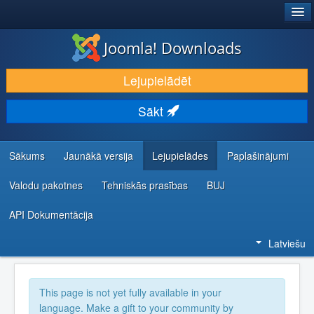
®
JOOMLA!
Joomla! Downloads
LEJUPIELĀDĒT UN PAPLAŠINĀT
Lejupielādēt
ATKLĀJ UN IEMĀCIES
Sākt
KOPIENA UN ATBALSTS
IZSTRĀDĀTĀJU RESURSI
Sākums
Jaunākā versija
Lejupielādes
Paplašinājumi
Valodu pakotnes
Tehniskās prasības
BUJ
API Dokumentācija
Latviešu
This page is not yet fully available in your
language. Make a gift to your community by