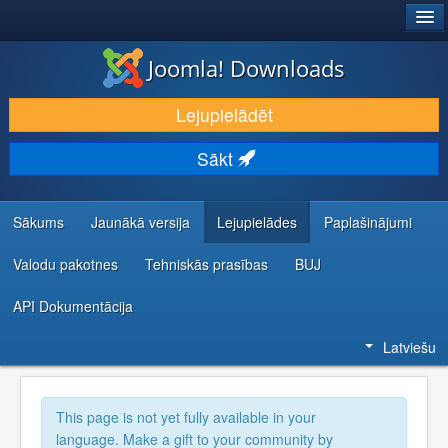
®
JOOMLA!
Joomla! Downloads
LEJUPIELĀDĒT UN PAPLAŠINĀT
Lejupielādēt
ATKLĀJ UN IEMĀCIES
Sākt
KOPIENA UN ATBALSTS
IZSTRĀDĀTĀJU RESURSI
Sākums
Jaunākā versija
Lejupielādes
Paplašinājumi
Valodu pakotnes
Tehniskās prasības
BUJ
API Dokumentācija
Latviešu
This page is not yet fully available in your
language. Make a gift to your community by