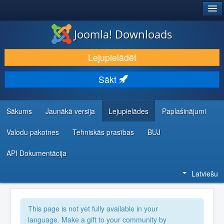
®
JOOMLA!
Joomla! Downloads
LEJUPIELĀDĒT UN PAPLAŠINĀT
Lejupielādēt
ATKLĀJ UN IEMĀCIES
Sākt
KOPIENA UN ATBALSTS
IZSTRĀDĀTĀJU RESURSI
Sākums
Jaunākā versija
Lejupielādes
Paplašinājumi
Valodu pakotnes
Tehniskās prasības
BUJ
API Dokumentācija
Latviešu
This page is not yet fully available in your
language. Make a gift to your community by