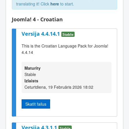
translating it! Click
here
to start.
Joomla! 4 - Croatian
Versija 4.4.14.1
Stable
This is the Croatian Language Pack for Joomla!
4.4.14
Maturity
Stable
Izlaists
Ceturtdiena, 19 Februāris 2026 18:02
Skatīt failus
Versija 4.3.1.1
Stable