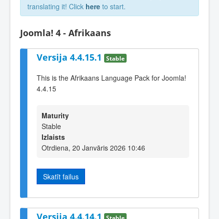
translating it! Click
here
to start.
Joomla! 4 - Afrikaans
Versija 4.4.15.1
Stable
This is the Afrikaans Language Pack for Joomla!
4.4.15
Maturity
Stable
Izlaists
Otrdiena, 20 Janvāris 2026 10:46
Skatīt failus
Versija 4.4.14.1
Stable