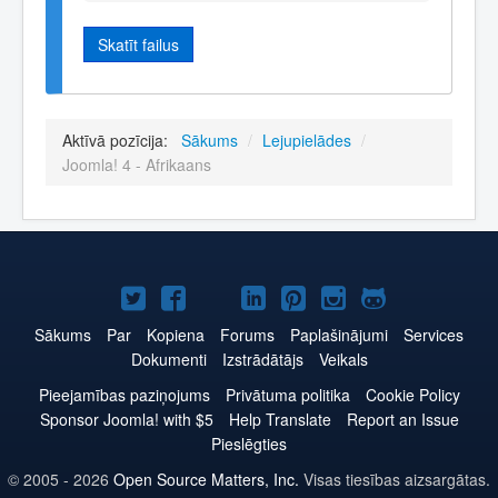
Skatīt failus
Aktīvā pozīcija:
Sākums
/
Lejupielādes
/
Joomla! 4 - Afrikaans
Joomla!
Joomla!
Joomla!
Joomla!
Joomla!
Joomla!
Joomla!
Twitter
Facebook
YouTube
LinkedIn
Pinterest
Instagram
GitHub
Sākums
Par
Kopiena
Forums
Paplašinājumi
Services
Dokumenti
Izstrādātājs
Veikals
Pieejamības paziņojums
Privātuma politika
Cookie Policy
Sponsor Joomla! with $5
Help Translate
Report an Issue
Pieslēgties
© 2005 - 2026
Open Source Matters, Inc.
Visas tiesības aizsargātas.