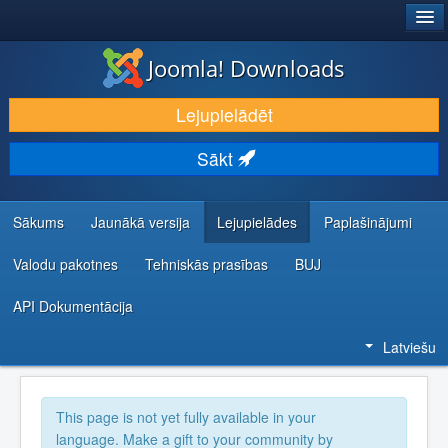
®
JOOMLA!
Joomla! Downloads
LEJUPIELĀDĒT UN PAPLAŠINĀT
Lejupielādēt
ATKLĀJ UN IEMĀCIES
Sākt
KOPIENA UN ATBALSTS
IZSTRĀDĀTĀJU RESURSI
Sākums
Jaunākā versija
Lejupielādes
Paplašinājumi
Valodu pakotnes
Tehniskās prasības
BUJ
API Dokumentācija
Latviešu
This page is not yet fully available in your
language. Make a gift to your community by