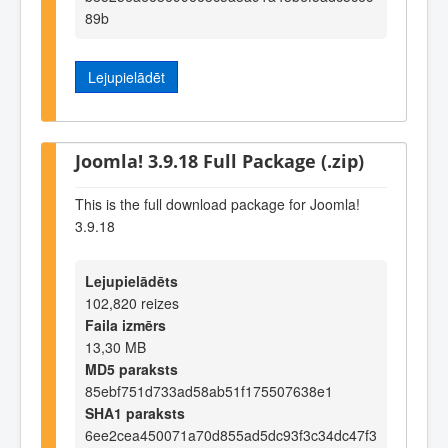
89b
Lejupielādēt
Joomla! 3.9.18 Full Package (.zip)
This is the full download package for Joomla!
3.9.18
Lejupielādēts
102,820 reizes
Faila izmērs
13,30 MB
MD5 paraksts
85ebf751d733ad58ab51f175507638e1
SHA1 paraksts
6ee2cea450071a70d855ad5dc93f3c34dc47f3