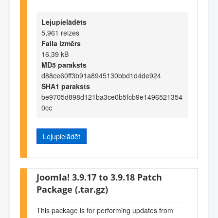
Lejupielādēts
5,961 reizes
Faila izmērs
16,39 kB
MD5 paraksts
d88ce60ff3b91a8945130bbd1d4de924
SHA1 paraksts
be9705d898d121ba3ce0b5fcb9e1496521354
0cc
Lejupielādēt
Joomla! 3.9.17 to 3.9.18 Patch
Package (.tar.gz)
This package is for performing updates from