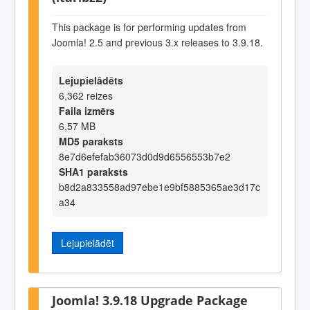
This package is for performing updates from
Joomla! 2.5 and previous 3.x releases to 3.9.18.
Lejupielādēts
6,362 reizes
Faila izmērs
6,57 MB
MD5 paraksts
8e7d6efefab36073d0d9d6556553b7e2
SHA1 paraksts
b8d2a833558ad97ebe1e9bf5885365ae3d17c
a34
Lejupielādēt
Joomla! 3.9.18 Upgrade Package