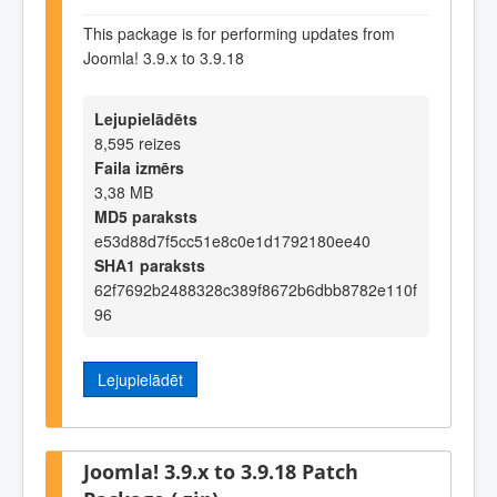
This package is for performing updates from
Joomla! 3.9.x to 3.9.18
Lejupielādēts
8,595 reizes
Faila izmērs
3,38 MB
MD5 paraksts
e53d88d7f5cc51e8c0e1d1792180ee40
SHA1 paraksts
62f7692b2488328c389f8672b6dbb8782e110f
96
Lejupielādēt
Joomla! 3.9.x to 3.9.18 Patch