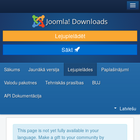
®
JOOMLA!
Joomla! Downloads
LEJUPIELĀDĒT UN PAPLAŠINĀT
Lejupielādēt
ATKLĀJ UN IEMĀCIES
Sākt
KOPIENA UN ATBALSTS
IZSTRĀDĀTĀJU RESURSI
Sākums
Jaunākā versija
Lejupielādes
Paplašinājumi
Valodu pakotnes
Tehniskās prasības
BUJ
API Dokumentācija
Latviešu
This page is not yet fully available in your
language. Make a gift to your community by