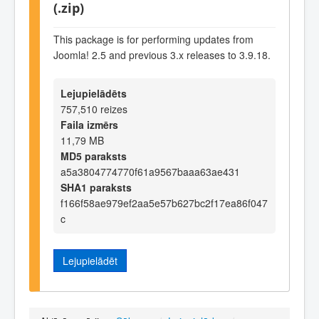
(.zip)
This package is for performing updates from
Joomla! 2.5 and previous 3.x releases to 3.9.18.
Lejupielādēts
757,510 reizes
Faila izmērs
11,79 MB
MD5 paraksts
a5a3804774770f61a9567baaa63ae431
SHA1 paraksts
f166f58ae979ef2aa5e57b627bc2f17ea86f047
c
Lejupielādēt