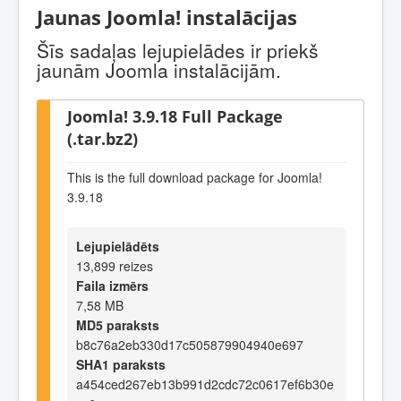
Jaunas Joomla! instalācijas
Šīs sadaļas lejupielādes ir priekš
jaunām Joomla instalācijām.
Joomla! 3.9.18 Full Package
(.tar.bz2)
This is the full download package for Joomla!
3.9.18
Lejupielādēts
13,899 reizes
Faila izmērs
7,58 MB
MD5 paraksts
b8c76a2eb330d17c505879904940e697
SHA1 paraksts
a454ced267eb13b991d2cdc72c0617ef6b30e