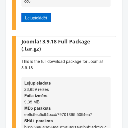
cc6
Lejupielādēt
Joomla! 3.9.18 Full Package
(.tar.gz)
This is the full download package for Joomla!
3.9.18
Lejupielādēts
23,659 reizes
Faila izmērs
9,35 MB
MD5 paraksts
ee9c5ec5c94bccb79701395f50ff4ea7
SHA1 paraksts
b85256a6e3e99ee3c5a3a91a43b6f5adc5c6c