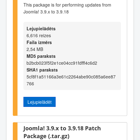
This package is for performing updates from
Joomla! 3.9.x to 3.9.18
Lejupielādēts
6,616 reizes
Faila izmērs
2,54 MB
MD5 paraksts
b2bcb023f5f2e1ce04cc91fdfff4c6d2
SHA1 paraksts
5cf8f1a51166a3e61c2264abe90c085a6ee87
766
Lejupielādēt
Joomla! 3.9.x to 3.9.18 Patch
Package (.tar.gz)