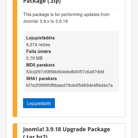
Package (.zip)
This package is for performing updates from
Joomla! 3.9.x to 3.9.18
Lejupielādēts
9,274 reizes
Faila izmērs
5,79 MB
MD5 paraksts
53cd297c585bb604ebdb0057c6a97ddd
SHA1 paraksts
bf7e2f3f99f0ff6baed79c64f5483de4ff4d4e7a
Lejupielādēt
Joomla! 3.9.18 Upgrade Package
(.tar.bz2)