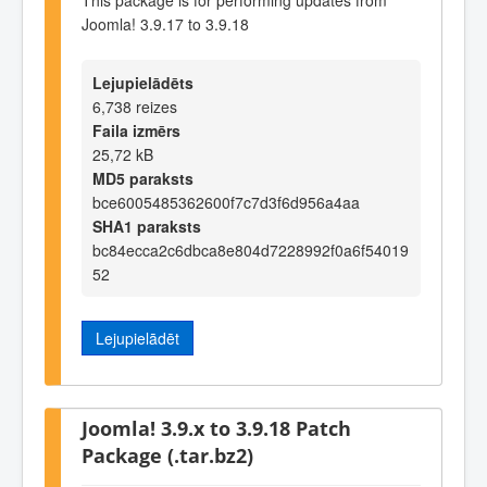
Joomla! 3.9.17 to 3.9.18
Lejupielādēts
6,738 reizes
Faila izmērs
25,72 kB
MD5 paraksts
bce6005485362600f7c7d3f6d956a4aa
SHA1 paraksts
bc84ecca2c6dbca8e804d7228992f0a6f54019
52
Lejupielādēt
Joomla! 3.9.x to 3.9.18 Patch
Package (.tar.bz2)