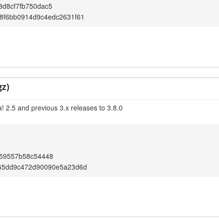
3d8cf7fb750dac5
8f6bb0914d9c4edc2631f61
gz)
! 2.5 and previous 3.x releases to 3.8.0
559557b58c54448
65dd9c472d90090e5a23d6d