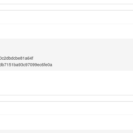
0c2dbdcbe81a64f
db7151ba93c97099ec6fe0a