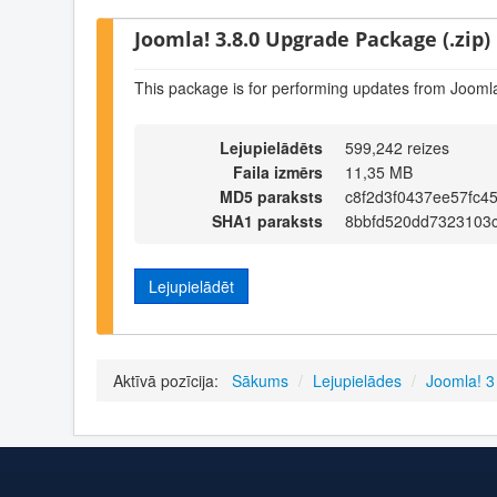
Joomla! 3.8.0 Upgrade Package (.zip)
This package is for performing updates from Joomla
Lejupielādēts
599,242 reizes
Faila izmērs
11,35 MB
MD5 paraksts
c8f2d3f0437ee57fc4
SHA1 paraksts
8bbfd520dd7323103
Lejupielādēt
Aktīvā pozīcija:
Sākums
/
Lejupielādes
/
Joomla! 3