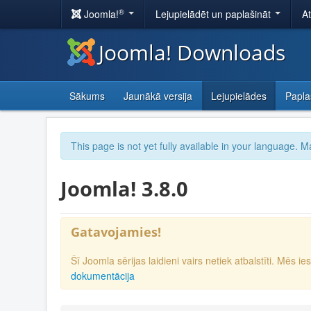
®
Joomla!
Lejupielādēt un paplašināt
A
Joomla! Downloads
Sākums
Jaunākā versija
Lejupielādes
Papla
This page is not yet fully available in your language. M
Joomla! 3.8.0
Gatavojamies!
Šī Joomla sērijas laidieni vairs netiek atbalstīti. Mēs 
dokumentācija