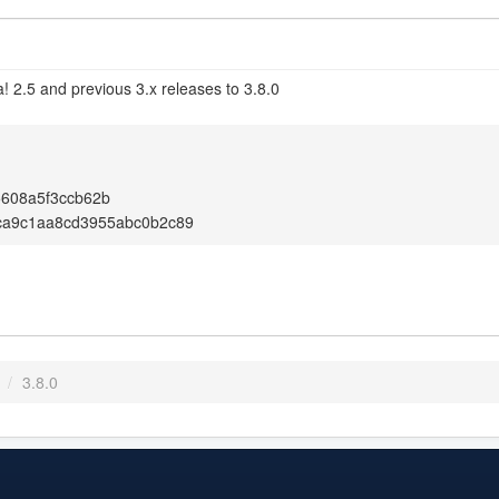
! 2.5 and previous 3.x releases to 3.8.0
5608a5f3ccb62b
ca9c1aa8cd3955abc0b2c89
/
3.8.0