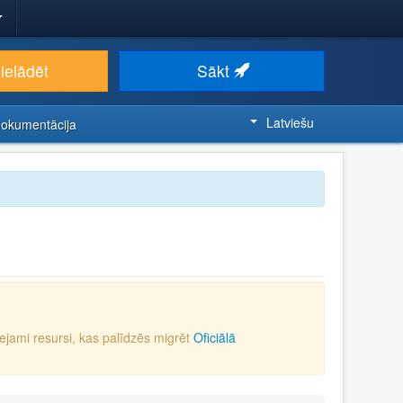
ielādēt
Sākt
Latviešu
Dokumentācija
eejami resursi, kas palīdzēs migrēt
Oficiālā