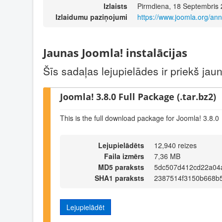
Izlaists
Pirmdiena, 18 Septembris
Izlaidumu paziņojumi
https://www.joomla.org/an
Jaunas Joomla! instalācijas
Šīs sadaļas lejupielādes ir priekš ja
Joomla! 3.8.0 Full Package (.tar.bz2)
This is the full download package for Joomla! 3.8.0
Lejupielādēts
12,940 reizes
Faila izmērs
7,36 MB
MD5 paraksts
5dc507d412cd22a04
SHA1 paraksts
2387514f3150b668b
Lejupielādēt