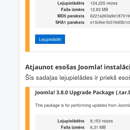
Lejupielādēts
124,225 reizes
Faila izmērs
12,83 MB
MD5 paraksts
6221a263a9e187019
SHA1 paraksts
e15cfee1b31fe65b1
Lejupielādēt
Atjaunot esošas Joomla! instalāc
Šīs sadaļas lejupielādes ir priekš eso
Joomla! 3.8.0 Upgrade Package (.tar.
This package is for performing updates from Joomla
Lejupielādēts
8,153 reizes
Faila izmērs
6,31 MB