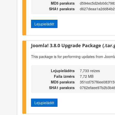
MD5 paraksts
d594ec5d2eb0dc798
SHA1 paraksts
d627deaa1a2dd84b2
Lejupielādēt
Joomla! 3.8.0 Upgrade Package (.tar.
This package is for performing updates from Joomla
Lejupielādēts
7,733 reizes
Faila izmērs
7,72 MB
MD5 paraksts
351cd757f6ee083f1
SHA1 paraksts
0762efaee97b2b3b4
Lejupielādēt