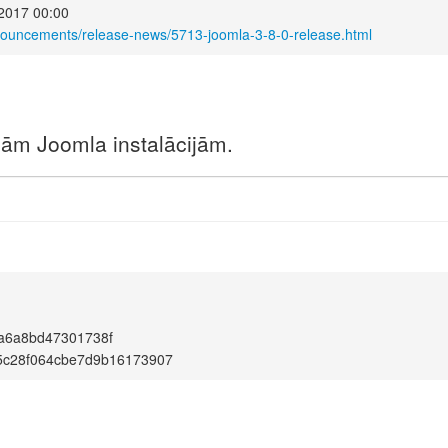
 2017 00:00
nouncements/release-news/5713-joomla-3-8-0-release.html
unām Joomla instalācijām.
a6a8bd47301738f
5c28f064cbe7d9b16173907