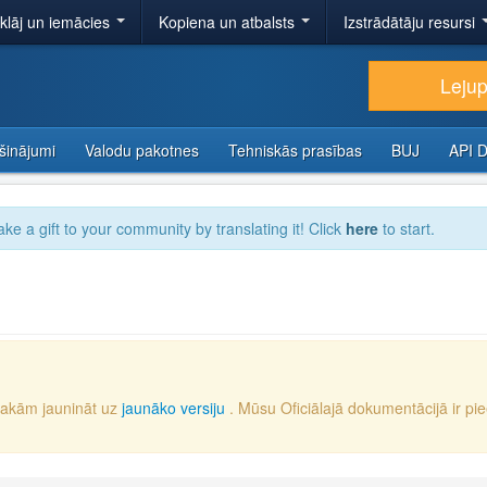
tklāj un iemācies
Kopiena un atbalsts
Izstrādātāju resursi
Lejup
šinājumi
Valodu pakotnes
Tehniskās prasības
BUJ
API 
ake a gift to your community by translating it! Click
here
to start.
iesakām jaunināt uz
jaunāko versiju
. Mūsu Oficiālajā dokumentācijā ir pi