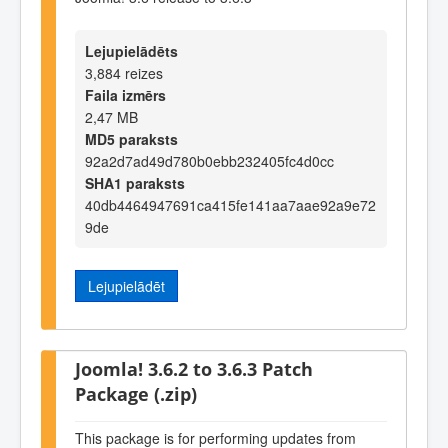
Lejupielādēts
3,884 reizes
Faila izmērs
2,47 MB
MD5 paraksts
92a2d7ad49d780b0ebb232405fc4d0cc
SHA1 paraksts
40db4464947691ca415fe141aa7aae92a9e72
9de
Lejupielādēt
Joomla! 3.6.2 to 3.6.3 Patch
Package (.zip)
This package is for performing updates from