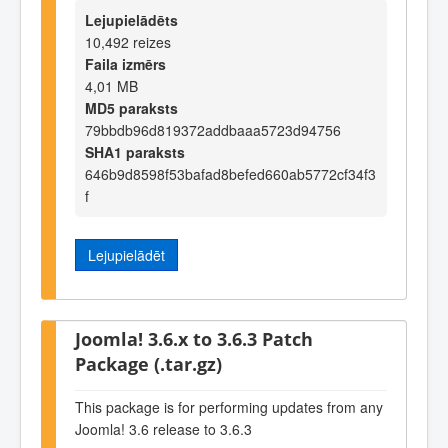
Lejupielādēts
10,492 reizes
Faila izmērs
4,01 MB
MD5 paraksts
79bbdb96d819372addbaaa5723d94756
SHA1 paraksts
646b9d8598f53bafad8befed660ab5772cf34f3
f
Lejupielādēt
Joomla! 3.6.x to 3.6.3 Patch
Package (.tar.gz)
This package is for performing updates from any
Joomla! 3.6 release to 3.6.3