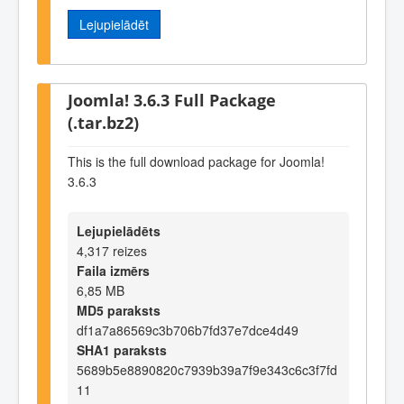
Lejupielādēt
Joomla! 3.6.3 Full Package
(.tar.bz2)
This is the full download package for Joomla!
3.6.3
Lejupielādēts
4,317 reizes
Faila izmērs
6,85 MB
MD5 paraksts
df1a7a86569c3b706b7fd37e7dce4d49
SHA1 paraksts
5689b5e8890820c7939b39a7f9e343c6c3f7fd
11