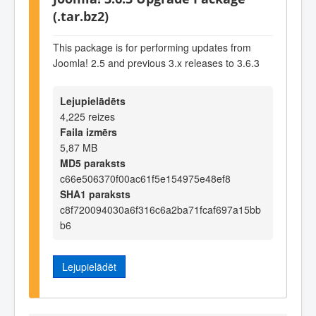
(.tar.bz2)
This package is for performing updates from
Joomla! 2.5 and previous 3.x releases to 3.6.3
Lejupielādēts
4,225 reizes
Faila izmērs
5,87 MB
MD5 paraksts
c66e506370f00ac61f5e154975e48ef8
SHA1 paraksts
c8f720094030a6f316c6a2ba71fcaf697a15bb
b6
Lejupielādēt