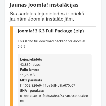
Jaunas Joomla! instalācijas
Šīs sadaļas lejupielādes ir priekš
jaunām Joomla instalācijām.
Joomla! 3.6.3 Full Package (.zip)
This is the full download package for Joomla!
3.6.3
Lejupielādēts
43,860 reizes
Faila izmērs
11,75 MB
MD5 paraksts
f11002f926e9411ba3dff4c9fa670c07
SHA1 paraksts
01eb3724e191fcfd034b54f54745703a8a4f28
8e