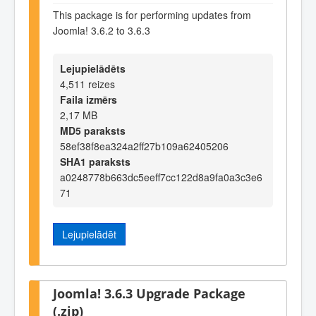
This package is for performing updates from
Joomla! 3.6.2 to 3.6.3
Lejupielādēts
4,511 reizes
Faila izmērs
2,17 MB
MD5 paraksts
58ef38f8ea324a2ff27b109a62405206
SHA1 paraksts
a0248778b663dc5eeff7cc122d8a9fa0a3c3e6
71
Lejupielādēt
Joomla! 3.6.3 Upgrade Package
(.zip)