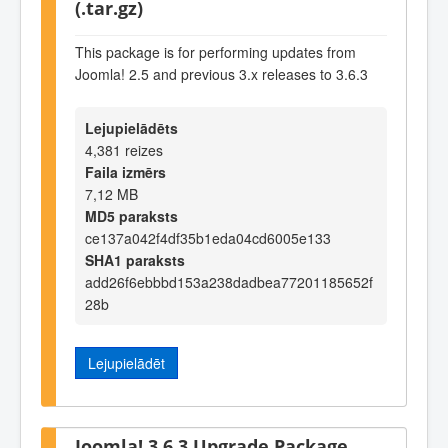
(.tar.gz)
This package is for performing updates from
Joomla! 2.5 and previous 3.x releases to 3.6.3
Lejupielādēts
4,381 reizes
Faila izmērs
7,12 MB
MD5 paraksts
ce137a042f4df35b1eda04cd6005e133
SHA1 paraksts
add26f6ebbbd153a238dadbea77201185652f
28b
Lejupielādēt
Joomla! 3.6.3 Upgrade Package