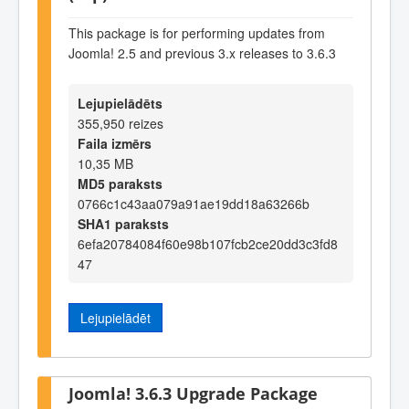
This package is for performing updates from
Joomla! 2.5 and previous 3.x releases to 3.6.3
Lejupielādēts
355,950 reizes
Faila izmērs
10,35 MB
MD5 paraksts
0766c1c43aa079a91ae19dd18a63266b
SHA1 paraksts
6efa20784084f60e98b107fcb2ce20dd3c3fd8
47
Lejupielādēt
Joomla! 3.6.3 Upgrade Package