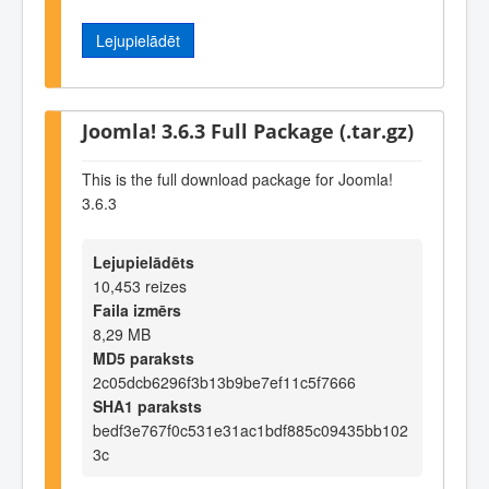
Lejupielādēt
Joomla! 3.6.3 Full Package (.tar.gz)
This is the full download package for Joomla!
3.6.3
Lejupielādēts
10,453 reizes
Faila izmērs
8,29 MB
MD5 paraksts
2c05dcb6296f3b13b9be7ef11c5f7666
SHA1 paraksts
bedf3e767f0c531e31ac1bdf885c09435bb102
3c