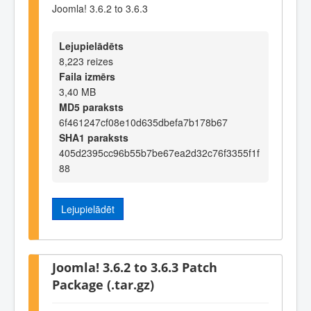
Joomla! 3.6.2 to 3.6.3
Lejupielādēts
8,223 reizes
Faila izmērs
3,40 MB
MD5 paraksts
6f461247cf08e10d635dbefa7b178b67
SHA1 paraksts
405d2395cc96b55b7be67ea2d32c76f3355f1f
88
Lejupielādēt
Joomla! 3.6.2 to 3.6.3 Patch
Package (.tar.gz)