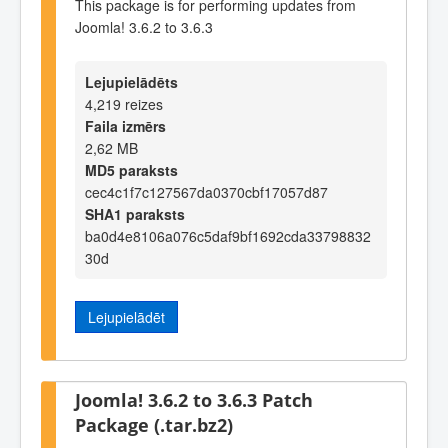
This package is for performing updates from
Joomla! 3.6.2 to 3.6.3
Lejupielādēts
4,219 reizes
Faila izmērs
2,62 MB
MD5 paraksts
cec4c1f7c127567da0370cbf17057d87
SHA1 paraksts
ba0d4e8106a076c5daf9bf1692cda33798832
30d
Lejupielādēt
Joomla! 3.6.2 to 3.6.3 Patch
Package (.tar.bz2)