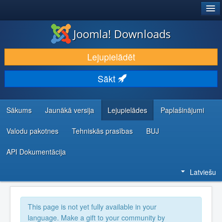
®
JOOMLA!
Joomla! Downloads
LEJUPIELĀDĒT UN PAPLAŠINĀT
Lejupielādēt
ATKLĀJ UN IEMĀCIES
Sākt
KOPIENA UN ATBALSTS
IZSTRĀDĀTĀJU RESURSI
Sākums
Jaunākā versija
Lejupielādes
Paplašinājumi
Valodu pakotnes
Tehniskās prasības
BUJ
API Dokumentācija
Latviešu
This page is not yet fully available in your
language. Make a gift to your community by