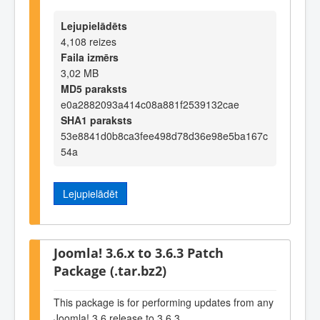
Lejupielādēts
4,108 reizes
Faila izmērs
3,02 MB
MD5 paraksts
e0a2882093a414c08a881f2539132cae
SHA1 paraksts
53e8841d0b8ca3fee498d78d36e98e5ba167c
54a
Lejupielādēt
Joomla! 3.6.x to 3.6.3 Patch
Package (.tar.bz2)
This package is for performing updates from any
Joomla! 3.6 release to 3.6.3