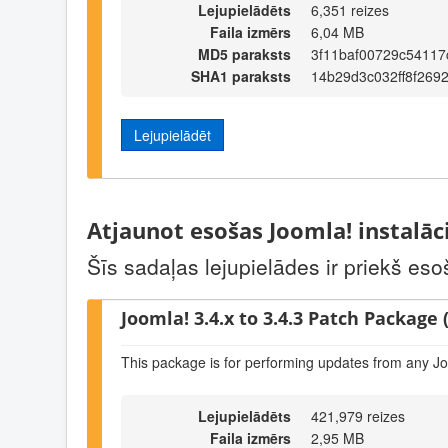
Lejupielādēts
6,351 reizes
Faila izmērs
6,04 MB
MD5 paraksts
3f11baf00729c54117
SHA1 paraksts
14b29d3c032ff8f269
Lejupielādēt
Atjaunot esošas Joomla! instalāc
Šīs sadaļas lejupielādes ir priekš eso
Joomla! 3.4.x to 3.4.3 Patch Package (
This package is for performing updates from any Jo
Lejupielādēts
421,979 reizes
Faila izmērs
2,95 MB