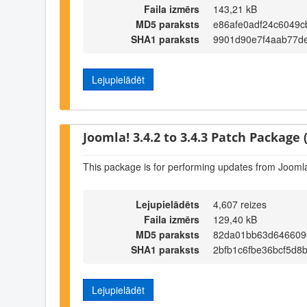
Faila izmērs
143,21 kB
MD5 paraksts
e86afe0adf24c6049c
SHA1 paraksts
9901d90e7f4aab77de
Lejupielādēt
Joomla! 3.4.2 to 3.4.3 Patch Package (
This package is for performing updates from Joomla!
Lejupielādēts
4,607 reizes
Faila izmērs
129,40 kB
MD5 paraksts
82da01bb63d646609
SHA1 paraksts
2bfb1c6fbe36bcf5d8
Lejupielādēt