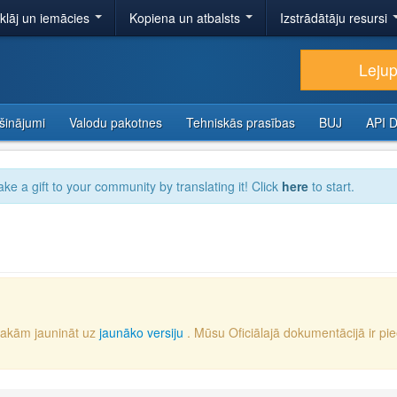
tklāj un iemācies
Kopiena un atbalsts
Izstrādātāju resursi
Lejup
šinājumi
Valodu pakotnes
Tehniskās prasības
BUJ
API 
ake a gift to your community by translating it! Click
here
to start.
iesakām jaunināt uz
jaunāko versiju
. Mūsu Oficiālajā dokumentācijā ir pi