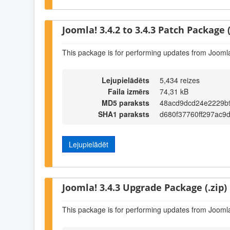
Joomla! 3.4.2 to 3.4.3 Patch Package (
This package is for performing updates from Joomla!
Lejupielādēts
5,434 reizes
Faila izmērs
74,31 kB
MD5 paraksts
48acd9dcd24e2229b
SHA1 paraksts
d680f37760ff297ac9
Lejupielādēt
Joomla! 3.4.3 Upgrade Package (.zip)
This package is for performing updates from Joomla