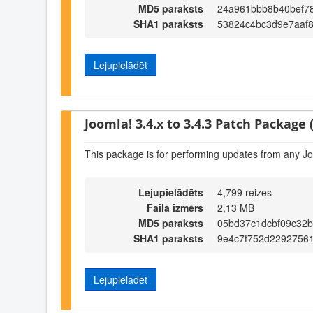
MD5 paraksts
24a961bbb8b40bef78
SHA1 paraksts
53824c4bc3d9e7aaf
Lejupielādēt
Joomla! 3.4.x to 3.4.3 Patch Package (
This package is for performing updates from any Jo
Lejupielādēts
4,799 reizes
Faila izmērs
2,13 MB
MD5 paraksts
05bd37c1dcbf09c32
SHA1 paraksts
9e4c7f752d22927561
Lejupielādēt