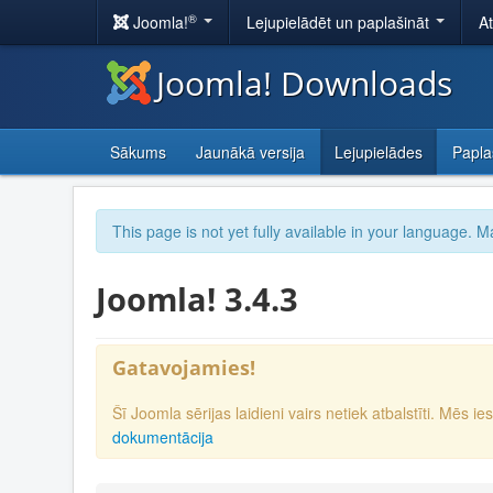
®
Joomla!
Lejupielādēt un paplašināt
A
Joomla! Downloads
Sākums
Jaunākā versija
Lejupielādes
Papla
This page is not yet fully available in your language. M
Joomla! 3.4.3
Gatavojamies!
Šī Joomla sērijas laidieni vairs netiek atbalstīti. Mēs 
dokumentācija