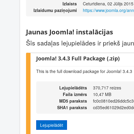
Izlaists
Ceturtdiena, 02 Jūlijs 2015
Izlaidumu paziņojumi
https://www.joomla.org/an
Jaunas Joomla! instalācijas
Šīs sadaļas lejupielādes ir priekš ja
Joomla! 3.4.3 Full Package (.zip)
This is the full download package for Joomla! 3.4.3
Lejupielādēts
370,717 reizes
Faila izmērs
10,47 MB
MD5 paraksts
fc0c0810ed26ddc5c3
SHA1 paraksts
cd35ed61029d2ed0d
Lejupielādēt