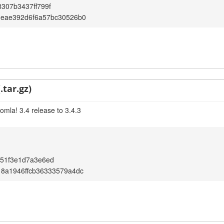
307b3437ff799f
8eae392d6f6a57bc30526b0
.tar.gz)
omla! 3.4 release to 3.4.3
b51f3e1d7a3e6ed
8a1946ffcb36333579a4dc