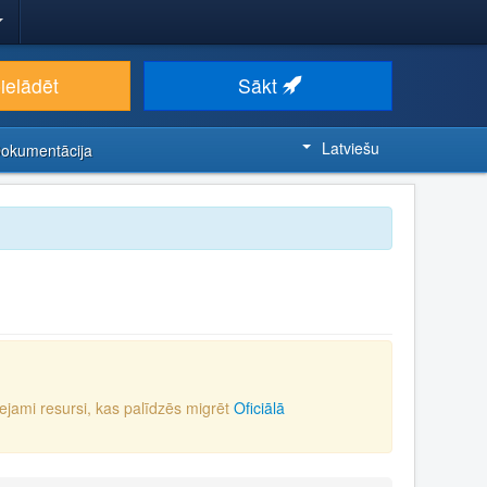
ielādēt
Sākt
Latviešu
Dokumentācija
eejami resursi, kas palīdzēs migrēt
Oficiālā