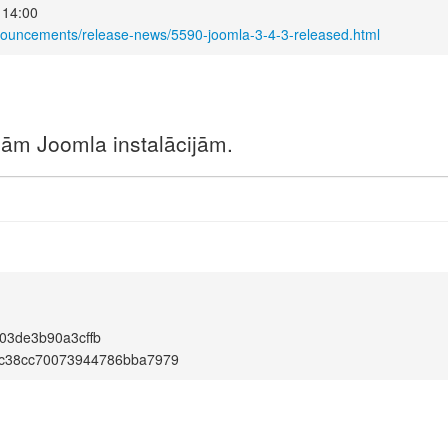
 14:00
nouncements/release-news/5590-joomla-3-4-3-released.html
unām Joomla instalācijām.
03de3b90a3cffb
c38cc70073944786bba7979