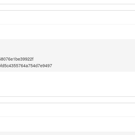
68076e1be39922f
bfd5c4355764a754d7e9497