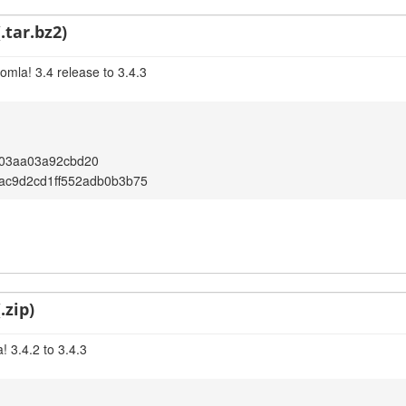
.tar.bz2)
omla! 3.4 release to 3.4.3
e03aa03a92cbd20
ac9d2cd1ff552adb0b3b75
.zip)
 3.4.2 to 3.4.3