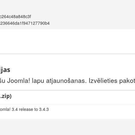
c264c48a848c3f
2236646da1f947127790b4
ijas
šu Joomla! lapu atjaunošanas. Izvēlieties pakotni
.zip)
omla! 3.4 release to 3.4.3