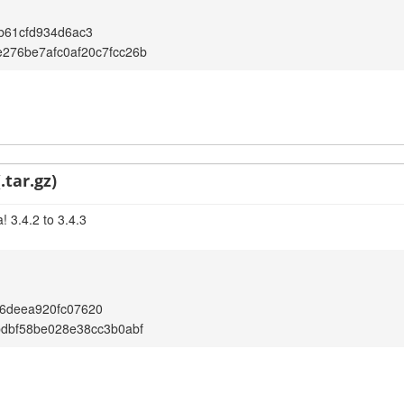
b61cfd934d6ac3
276be7afc0af20c7fcc26b
.tar.gz)
 3.4.2 to 3.4.3
6deea920fc07620
bdbf58be028e38cc3b0abf