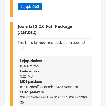
Lejupielādēt
Joomla! 3.2.6 Full Package
(.tar.bz2)
This is the full download package for Joomla!
3.2.6
Lejupielādēts
3,924 reizes
Faila izmērs
5,22 MB
MD5 paraksts
cda105d8bff3a8e29dedd4d873eeb6ca
SHA1 paraksts
99fc83f5a3a722811de9879372160fcdd59894
50