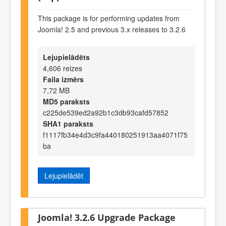
This package is for performing updates from
Joomla! 2.5 and previous 3.x releases to 3.2.6
Lejupielādēts
4,606 reizes
Faila izmērs
7,72 MB
MD5 paraksts
c225de539ed2a92b1c3db93cafd57852
SHA1 paraksts
f1117fb34e4d3c9fa440180251913aa4071f75
ba
Lejupielādēt
Joomla! 3.2.6 Upgrade Package