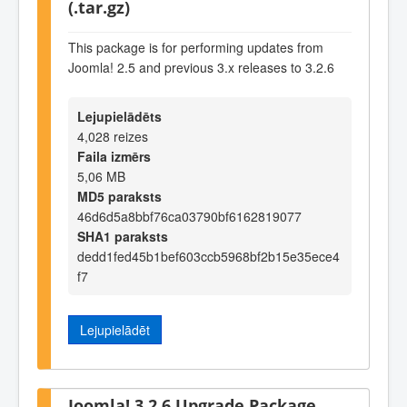
(.tar.gz)
This package is for performing updates from
Joomla! 2.5 and previous 3.x releases to 3.2.6
Lejupielādēts
4,028 reizes
Faila izmērs
5,06 MB
MD5 paraksts
46d6d5a8bbf76ca03790bf6162819077
SHA1 paraksts
dedd1fed45b1bef603ccb5968bf2b15e35ece4
f7
Lejupielādēt
Joomla! 3.2.6 Upgrade Package