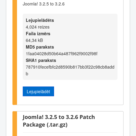
Joomla! 3.2.5 to 3.2.6
Lejupielādēts
4,024 reizes
Faila izmērs
64,34 kB
MD5 paraksts
1faa04028d50b64a487f962f9002f98f
SHA1 paraksts
787910fecefbfc2d8590b817bb3f22c98cb8add
b
Lejupielādēt
Joomla! 3.2.5 to 3.2.6 Patch
Package (.tar.gz)