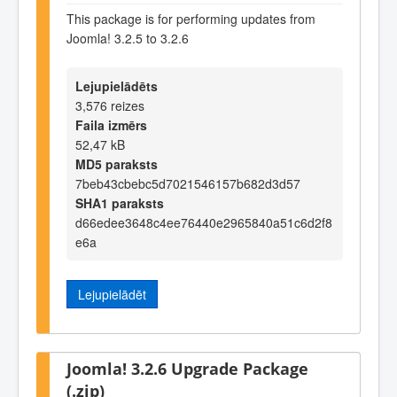
This package is for performing updates from
Joomla! 3.2.5 to 3.2.6
Lejupielādēts
3,576 reizes
Faila izmērs
52,47 kB
MD5 paraksts
7beb43cbebc5d7021546157b682d3d57
SHA1 paraksts
d66edee3648c4ee76440e2965840a51c6d2f8
e6a
Lejupielādēt
Joomla! 3.2.6 Upgrade Package
(.zip)