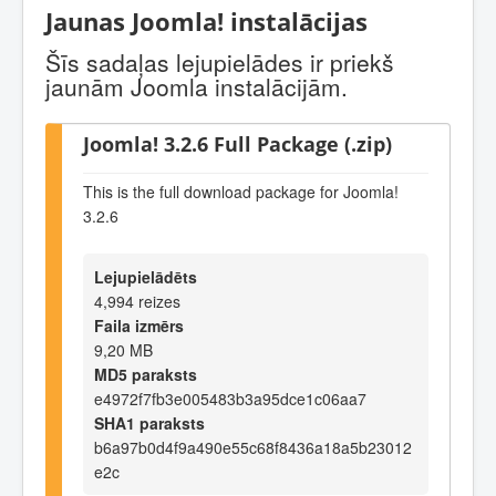
Jaunas Joomla! instalācijas
Šīs sadaļas lejupielādes ir priekš
jaunām Joomla instalācijām.
Joomla! 3.2.6 Full Package (.zip)
This is the full download package for Joomla!
3.2.6
Lejupielādēts
4,994 reizes
Faila izmērs
9,20 MB
MD5 paraksts
e4972f7fb3e005483b3a95dce1c06aa7
SHA1 paraksts
b6a97b0d4f9a490e55c68f8436a18a5b23012
e2c