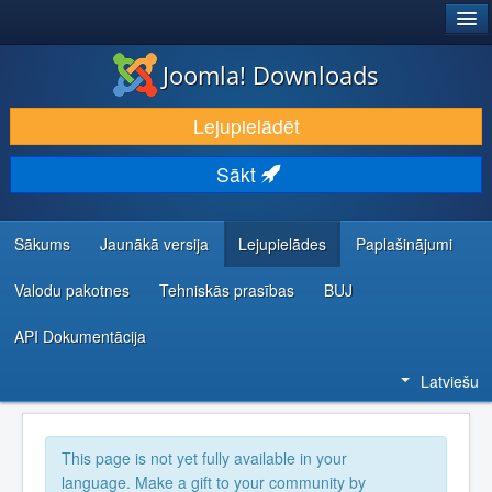
®
JOOMLA!
Joomla! Downloads
LEJUPIELĀDĒT UN PAPLAŠINĀT
Lejupielādēt
ATKLĀJ UN IEMĀCIES
Sākt
KOPIENA UN ATBALSTS
IZSTRĀDĀTĀJU RESURSI
Sākums
Jaunākā versija
Lejupielādes
Paplašinājumi
Valodu pakotnes
Tehniskās prasības
BUJ
API Dokumentācija
Latviešu
This page is not yet fully available in your
language. Make a gift to your community by