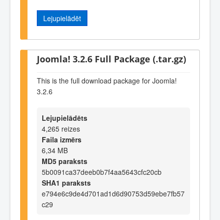
Lejupielādēt
Joomla! 3.2.6 Full Package (.tar.gz)
This is the full download package for Joomla!
3.2.6
Lejupielādēts
4,265 reizes
Faila izmērs
6,34 MB
MD5 paraksts
5b0091ca37deeb0b7f4aa5643cfc20cb
SHA1 paraksts
e794e6c9de4d701ad1d6d90753d59ebe7fb57
c29