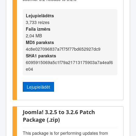
Lejupielādēts
3,733 reizes
Faila izmērs
2,04 MB
MD5 paraksts
4c8e027096837a7f75f77bd652927dc9
SHA1 paraksts
6095915069a5c1f79a21713175903a7a4eaf6
e04
Lejupielādēt
Joomla! 3.2.5 to 3.2.6 Patch
Package (.zip)
This package is for performing updates from