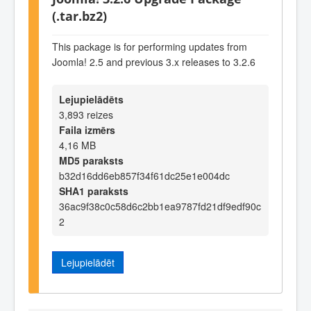
(.tar.bz2)
This package is for performing updates from
Joomla! 2.5 and previous 3.x releases to 3.2.6
Lejupielādēts
3,893 reizes
Faila izmērs
4,16 MB
MD5 paraksts
b32d16dd6eb857f34f61dc25e1e004dc
SHA1 paraksts
36ac9f38c0c58d6c2bb1ea9787fd21df9edf90c
2
Lejupielādēt