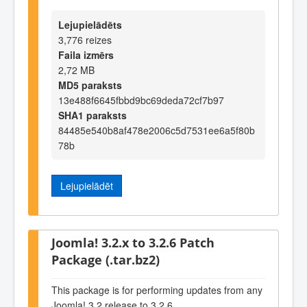
Lejupielādēts
3,776 reizes
Faila izmērs
2,72 MB
MD5 paraksts
13e488f6645fbbd9bc69deda72cf7b97
SHA1 paraksts
84485e540b8af478e2006c5d7531ee6a5f80b
78b
Lejupielādēt
Joomla! 3.2.x to 3.2.6 Patch
Package (.tar.bz2)
This package is for performing updates from any
Joomla! 3.2 release to 3.2.6