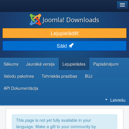
®
JOOMLA!
Joomla! Downloads
LEJUPIELĀDĒT UN PAPLAŠINĀT
Lejupielādēt
ATKLĀJ UN IEMĀCIES
Sākt
KOPIENA UN ATBALSTS
IZSTRĀDĀTĀJU RESURSI
Sākums
Jaunākā versija
Lejupielādes
Paplašinājumi
Valodu pakotnes
Tehniskās prasības
BUJ
API Dokumentācija
Latviešu
This page is not yet fully available in your
language. Make a gift to your community by