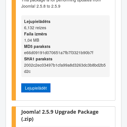
Joomla! 2.5.8 to 2.5.9
Lejupielādēts
6,132 reizes
Faila izmērs
1,04 MB
MD5 paraksts
e66d09191d070651a7fb7f3321b90b7f
SHA1 paraksts
2002c2ec03497b1cfa99a8d3263dc3b8bd2b5
d2c
Lejupielādēt
Joomla! 2.5.9 Upgrade Package
(.zip)