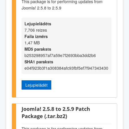
This package is for performing updates from
Joomla! 2.5.8 to 2.5.9
Lejupielādēts
7,706 reizes
Faila izmērs
1,47 MB
MD5 paraksts
b253298957af7a59e7f2693bba3dd2b6
SHA1 paraksts
e04f923b3f1a308384afc93fbf5ef7f947343430
Lejupielādēt
Joomla! 2.5.8 to 2.5.9 Patch
Package (.tar.bz2)
This package is for performing updates from