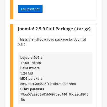
Lejupielādēt
Joomla! 2.5.9 Full Package (.tar.gz)
This is the full download package for Joomla!
2.5.9
Lejupielādēts
17,501 reizes
Faila izmērs
5,24 MB
MD5 paraksts
8ca76ac630a565f1fb1ffb288d8f78ea
SHA1 paraksts
79aa57a2968a85b0f97ded44610bc22cdf918
4fc