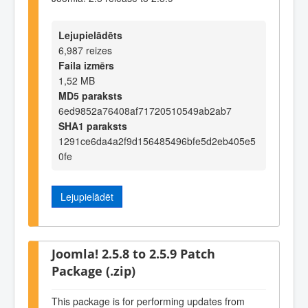
Lejupielādēts
6,987 reizes
Faila izmērs
1,52 MB
MD5 paraksts
6ed9852a76408af71720510549ab2ab7
SHA1 paraksts
1291ce6da4a2f9d156485496bfe5d2eb405e5
0fe
Lejupielādēt
Joomla! 2.5.8 to 2.5.9 Patch
Package (.zip)
This package is for performing updates from