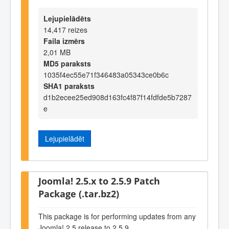
Lejupielādēts
14,417 reizes
Faila izmērs
2,01 MB
MD5 paraksts
1035f4ec55e71f346483a05343ce0b6c
SHA1 paraksts
d1b2ecee25ed908d163fc4f87f14fdfde5b7287
e
Lejupielādēt
Joomla! 2.5.x to 2.5.9 Patch
Package (.tar.bz2)
This package is for performing updates from any
Joomla! 2.5 release to 2.5.9