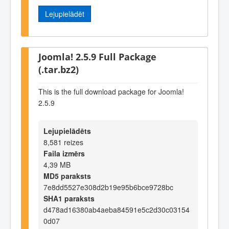
Lejupielādēt
Joomla! 2.5.9 Full Package
(.tar.bz2)
This is the full download package for Joomla!
2.5.9
Lejupielādēts
8,581 reizes
Faila izmērs
4,39 MB
MD5 paraksts
7e8dd5527e308d2b19e95b6bce9728bc
SHA1 paraksts
d478ad16380ab4aeba84591e5c2d30c03154
0d07