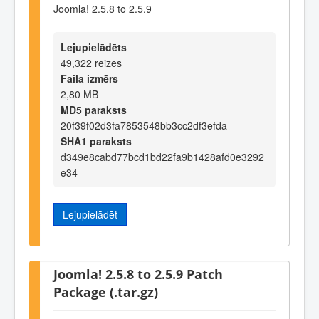
Joomla! 2.5.8 to 2.5.9
Lejupielādēts
49,322 reizes
Faila izmērs
2,80 MB
MD5 paraksts
20f39f02d3fa7853548bb3cc2df3efda
SHA1 paraksts
d349e8cabd77bcd1bd22fa9b1428afd0e3292
e34
Lejupielādēt
Joomla! 2.5.8 to 2.5.9 Patch
Package (.tar.gz)