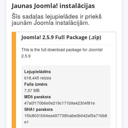
Jaunas Joomla! instalācijas
Šīs sadaļas lejupielādes ir priekš
jaunām Joomla instalācijām.
Joomla! 2.5.9 Full Package (.zip)
This is the full download package for Joomla!
2.5.9
Lejupielādēts
618,445 reizes
Faila izmērs
7,57 MB
MD5 paraksts
47a0f170b6e0e219c171b9a42304f81e
SHA1 paraksts
1f0c8031b54ea497739fcabe0b042af5a71bb8
e1