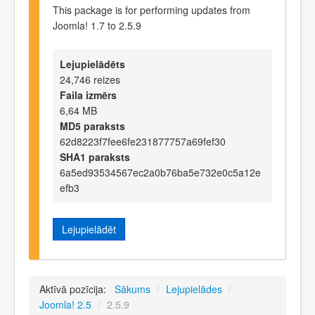
This package is for performing updates from
Joomla! 1.7 to 2.5.9
Lejupielādēts
24,746 reizes
Faila izmērs
6,64 MB
MD5 paraksts
62d8223f7fee6fe231877757a69fef30
SHA1 paraksts
6a5ed93534567ec2a0b76ba5e732e0c5a12e
efb3
Lejupielādēt
Aktīvā pozīcija:
Sākums
/
Lejupielādes
/
Joomla! 2.5
/
2.5.9