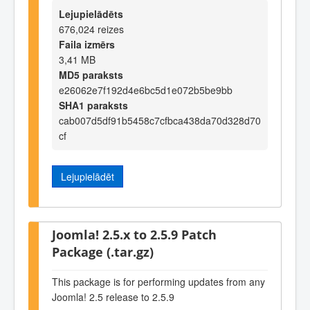
Lejupielādēts
676,024 reizes
Faila izmērs
3,41 MB
MD5 paraksts
e26062e7f192d4e6bc5d1e072b5be9bb
SHA1 paraksts
cab007d5df91b5458c7cfbca438da70d328d70
cf
Lejupielādēt
Joomla! 2.5.x to 2.5.9 Patch
Package (.tar.gz)
This package is for performing updates from any
Joomla! 2.5 release to 2.5.9