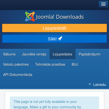
®
JOOMLA!
Joomla! Downloads
LEJUPIELĀDĒT UN PAPLAŠINĀT
Lejupielādēt
ATKLĀJ UN IEMĀCIES
Sākt
KOPIENA UN ATBALSTS
IZSTRĀDĀTĀJU RESURSI
Sākums
Jaunākā versija
Lejupielādes
Paplašinājumi
Valodu pakotnes
Tehniskās prasības
BUJ
API Dokumentācija
Latviešu
This page is not yet fully available in your
language. Make a gift to your community by