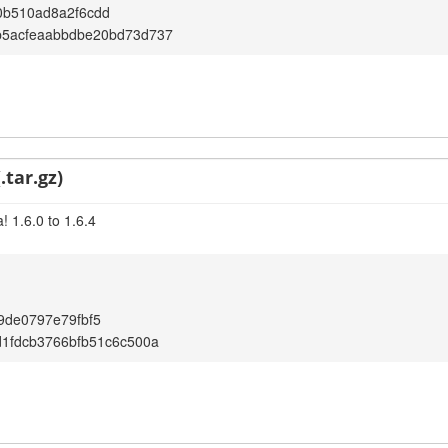
0b510ad8a2f6cdd
b5acfeaabbdbe20bd73d737
.tar.gz)
 1.6.0 to 1.6.4
9de0797e79fbf5
d1fdcb3766bfb51c6c500a