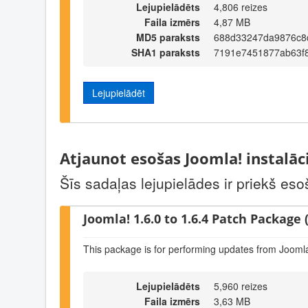
Lejupielādēts
4,806 reizes
Faila izmērs
4,87 MB
MD5 paraksts
688d33247da9876c8
SHA1 paraksts
7191e7451877ab63f
Lejupielādēt
Atjaunot esošas Joomla! instalāc
Šīs sadaļas lejupielādes ir priekš eso
Joomla! 1.6.0 to 1.6.4 Patch Package (
This package is for performing updates from Joomla!
Lejupielādēts
5,960 reizes
Faila izmērs
3,63 MB