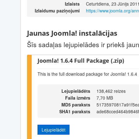
Izlaists
Ceturtdiena, 23 Jūnijs 201
Izlaidumu paziņojumi
https://www.joomla.org/a
Jaunas Joomla! instalācijas
Šīs sadaļas lejupielādes ir priekš ja
Joomla! 1.6.4 Full Package (.zip)
This is the full download package for Joomla! 1.6.4
Lejupielādēts
138,462 reizes
Faila izmērs
7,70 MB
MD5 paraksts
51735970817a91f5e
SHA1 paraksts
ade68cced464b9846
Lejupielādēt