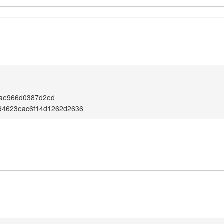
0ae966d0387d2ed
94623eac6f14d1262d2636