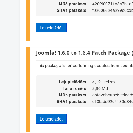
MD5 paraksts
4202f00711b3e7b1e
SHA1 paraksts
f02006624a299d0cd
Lejupielādēt
Joomla! 1.6.0 to 1.6.4 Patch Package (
This package is for performing updates from Joomla!
Lejupielādēts
4,121 reizes
Faila izmērs
2,80 MB
MD5 paraksts
88f82db5abcf9cdeed
SHA1 paraksts
dff0fadd92d4183e84
Lejupielādēt