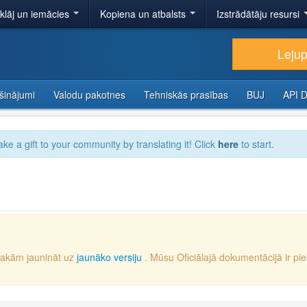
tklāj un iemācies
Kopiena un atbalsts
Izstrādātāju resursi
Lejup
šinājumi
Valodu pakotnes
Tehniskās prasības
BUJ
API 
ake a gift to your community by translating it! Click
here
to start.
iesakām jaunināt uz
jaunāko versiju
. Mūsu Oficiālajā dokumentācijā ir pi