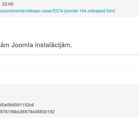
1 23:00
nnouncements/release-news/5374-joomla-164-released.html
unām Joomla instalācijām.
af0e58d091153c6
f876196bc36979445830192