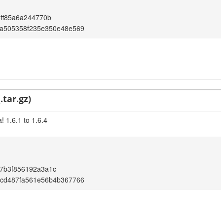
ff85a6a244770b
da505358f235e350e48e569
.tar.gz)
 1.6.1 to 1.6.4
7b3f856192a3a1c
bcd487fa561e56b4b367766