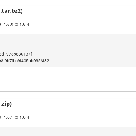
.tar.bz2)
 1.6.0 to 1.6.4
8d1978b836137f
8f9b7fbc9f405bb9956f82
.zip)
 1.6.1 to 1.6.4