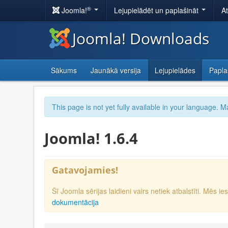
®
Joomla!
Lejupielādēt un paplašināt
A
Joomla! Downloads
Sākums
Jaunākā versija
Lejupielādes
Papla
This page is not yet fully available in your language. M
Joomla! 1.6.4
Gatavojamies!
Šī Joomla sērijas laidieni vairs netiek atbalstīti. Mēs 
dokumentācija