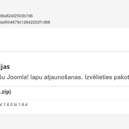
d6a824f2503b7d6
8ad004879c12842202f1d88
ijas
šu Joomla! lapu atjaunošanas. Izvēlieties pakotni
.zip)
 1.6.0 to 1.6.4