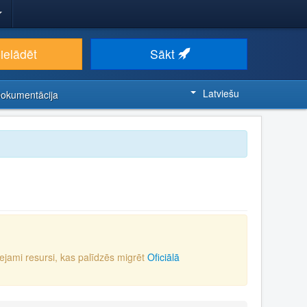
ielādēt
Sākt
Latviešu
Dokumentācija
eejami resursi, kas palīdzēs migrēt
Oficiālā