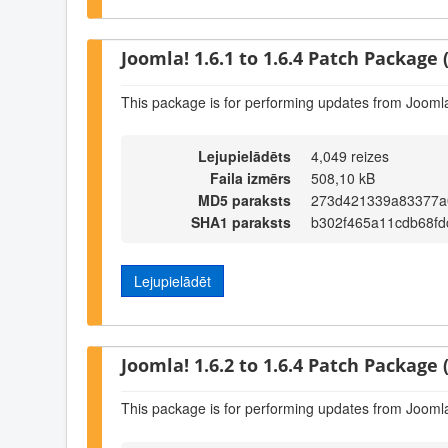
Joomla! 1.6.1 to 1.6.4 Patch Package (
This package is for performing updates from Joomla!
Lejupielādēts
4,049 reizes
Faila izmērs
508,10 kB
MD5 paraksts
273d421339a83377a
SHA1 paraksts
b302f465a11cdb68f
Lejupielādēt
Joomla! 1.6.2 to 1.6.4 Patch Package (
This package is for performing updates from Joomla!