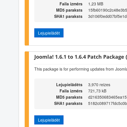
Faila izmērs
1,23 MB
MD5 paraksts
15fb60190c2c48e3b5
SHA1 paraksts
3d106f0edd07bf5e1
Lejupielādēt
Joomla! 1.6.1 to 1.6.4 Patch Package (
This package is for performing updates from Joomla!
Lejupielādēts
3,970 reizes
Faila izmērs
721,73 kB
MD5 paraksts
d216350683465ea15
SHA1 paraksts
5182c089717fdc5c0
Lejupielādēt