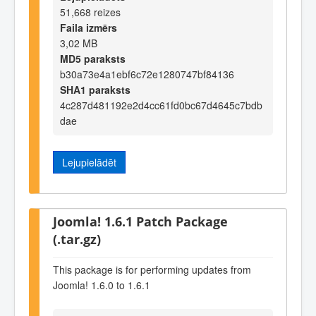
51,668 reizes
Faila izmērs
3,02 MB
MD5 paraksts
b30a73e4a1ebf6c72e1280747bf84136
SHA1 paraksts
4c287d481192e2d4cc61fd0bc67d4645c7bdb
dae
Lejupielādēt
Joomla! 1.6.1 Patch Package
(.tar.gz)
This package is for performing updates from
Joomla! 1.6.0 to 1.6.1