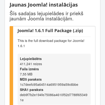
Jaunas Joomla! instalācijas
Šīs sadaļas lejupielādes ir priekš
jaunām Joomla instalācijām.
Joomla! 1.6.1 Full Package (.zip)
This is the full download package for Joomla!
1.6.1
Lejupielādēts
411,241 reizes
Faila izmērs
7,55 MB
MD5 paraksts
1c7deefc95a64514a6951959a59c6bbe
SHA1 paraksts
deb9f7b2e194fe75086a4610f52d7788f65349
1e