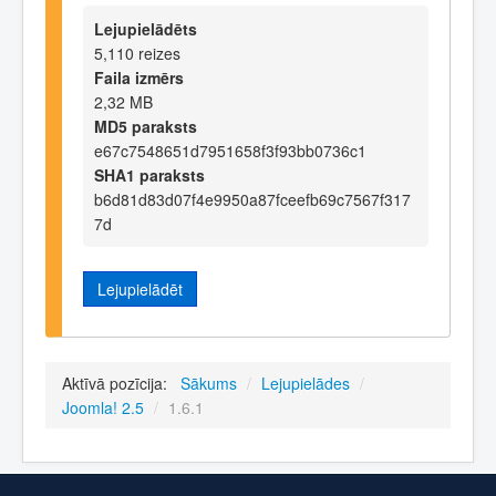
Lejupielādēts
5,110 reizes
Faila izmērs
2,32 MB
MD5 paraksts
e67c7548651d7951658f3f93bb0736c1
SHA1 paraksts
b6d81d83d07f4e9950a87fceefb69c7567f317
7d
Lejupielādēt
Aktīvā pozīcija:
Sākums
/
Lejupielādes
/
Joomla! 2.5
/
1.6.1