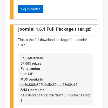
Lejupielādēt
Joomla! 1.6.1 Full Package (.tar.gz)
This is the full download package for Joomla!
1.6.1
Lejupielādēts
37,685 reizes
Faila izmērs
5,55 MB
MD5 paraksts
bd3d338fc627b0eff0df0aee58c89c15
SHA1 paraksts
d45c9e8fab4400b15b7faf1105f736facc1a862
1