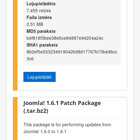
Lejupielādēts
7,455 reizes
Faila izmērs
2,51 MB
MD5 paraksts
b4f818f3bee38e5ce84887e94204a24c
SHA1 paraksts
8b2ef5e533234919042b98d17767b73b4d6cc
3c6
Lejupielādēt
Joomla! 1.6.1 Patch Package
(.tar.bz2)
This package is for performing updates from
Joomla! 1.6.0 to 1.6.1