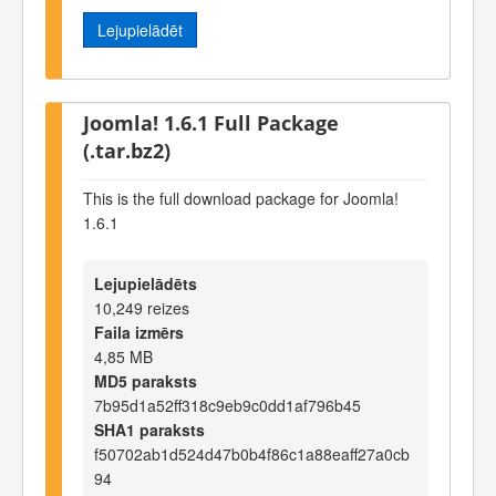
Lejupielādēt
Joomla! 1.6.1 Full Package
(.tar.bz2)
This is the full download package for Joomla!
1.6.1
Lejupielādēts
10,249 reizes
Faila izmērs
4,85 MB
MD5 paraksts
7b95d1a52ff318c9eb9c0dd1af796b45
SHA1 paraksts
f50702ab1d524d47b0b4f86c1a88eaff27a0cb
94