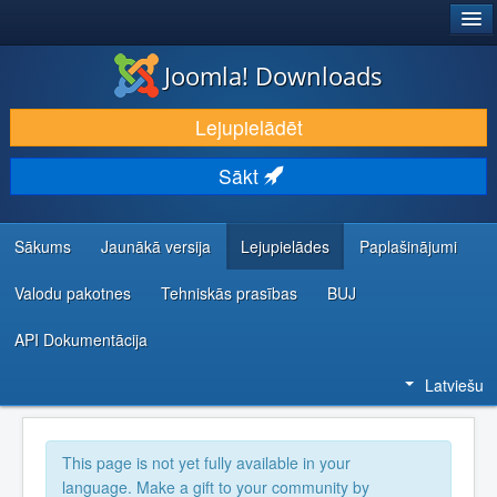
®
JOOMLA!
Joomla! Downloads
LEJUPIELĀDĒT UN PAPLAŠINĀT
Lejupielādēt
ATKLĀJ UN IEMĀCIES
Sākt
KOPIENA UN ATBALSTS
IZSTRĀDĀTĀJU RESURSI
Sākums
Jaunākā versija
Lejupielādes
Paplašinājumi
Valodu pakotnes
Tehniskās prasības
BUJ
API Dokumentācija
Latviešu
This page is not yet fully available in your
language. Make a gift to your community by