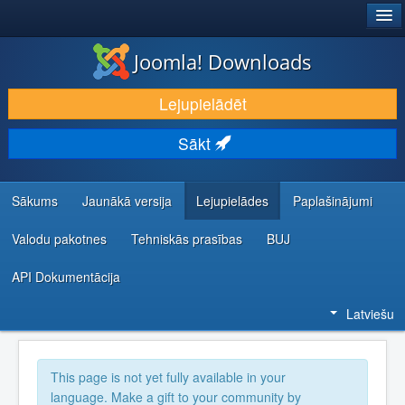
®
JOOMLA!
Joomla! Downloads
LEJUPIELĀDĒT UN PAPLAŠINĀT
Lejupielādēt
ATKLĀJ UN IEMĀCIES
Sākt
KOPIENA UN ATBALSTS
IZSTRĀDĀTĀJU RESURSI
Sākums
Jaunākā versija
Lejupielādes
Paplašinājumi
Valodu pakotnes
Tehniskās prasības
BUJ
API Dokumentācija
Latviešu
This page is not yet fully available in your
language. Make a gift to your community by