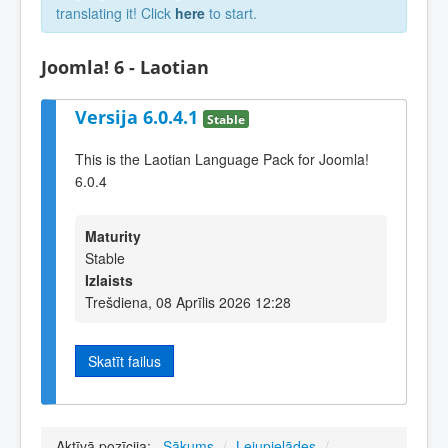
translating it! Click
here
to start.
Joomla! 6 - Laotian
Versija 6.0.4.1
Stable
This is the Laotian Language Pack for Joomla!
6.0.4
Maturity
Stable
Izlaists
Trešdiena, 08 Aprīlis 2026 12:28
Skatīt failus
Aktīvā pozīcija:
Sākums
/
Lejupielādes
/