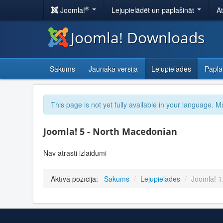
®
Joomla!
Lejupielādēt un paplašināt
A
Joomla! Downloads
Sākums
Jaunākā versija
Lejupielādes
Papla
This page is not yet fully available in your language. M
Joomla! 5 - North Macedonian
Nav atrasti izlaidumi
Aktīvā pozīcija:
Sākums
/
Lejupielādes
/
Joomla! 1.