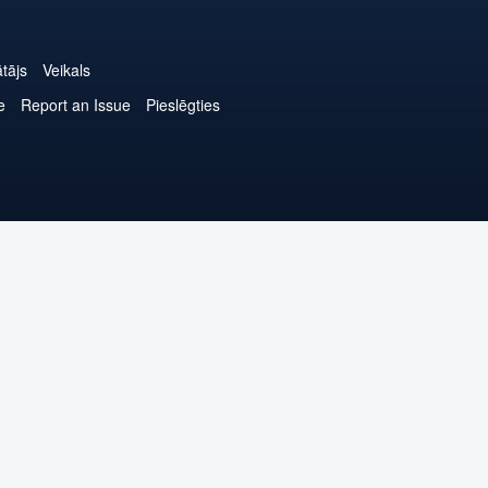
ātājs
Veikals
e
Report an Issue
Pieslēgties