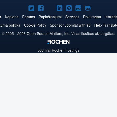
Joomla!
Joomla!
Joomla!
Joomla!
Joomla!
Joomla!
Joomla!
Twitter
Facebook
YouTube
LinkedIn
Pinterest
Instagram
GitHub
r
Kopiena
Forums
Paplašinājumi
Services
Dokumenti
Izstrād
tuma politika
Cookie Policy
Sponsor Joomla! with $5
Help Translat
© 2005 - 2026
Open Source Matters, Inc.
Visas tiesības aizsargātas.
Joomla!
Rochen hostings