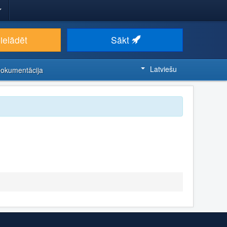
ielādēt
Sākt
Latviešu
Dokumentācija