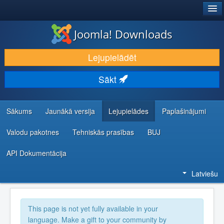
®
JOOMLA!
Joomla! Downloads
LEJUPIELĀDĒT UN PAPLAŠINĀT
Lejupielādēt
ATKLĀJ UN IEMĀCIES
Sākt
KOPIENA UN ATBALSTS
IZSTRĀDĀTĀJU RESURSI
Sākums
Jaunākā versija
Lejupielādes
Paplašinājumi
Valodu pakotnes
Tehniskās prasības
BUJ
API Dokumentācija
Latviešu
This page is not yet fully available in your
language. Make a gift to your community by