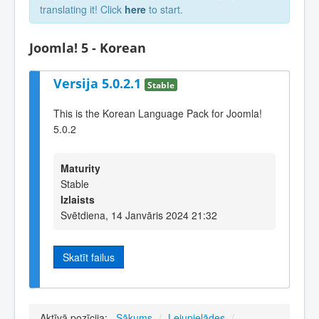
translating it! Click
here
to start.
Joomla! 5 - Korean
Versija 5.0.2.1
Stable
This is the Korean Language Pack for Joomla!
5.0.2
Maturity
Stable
Izlaists
Svētdiena, 14 Janvāris 2024 21:32
Skatīt failus
Aktīvā pozīcija:
Sākums
/
Lejupielādes
/