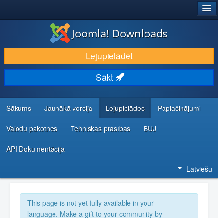
®
JOOMLA!
Joomla! Downloads
LEJUPIELĀDĒT UN PAPLAŠINĀT
Lejupielādēt
ATKLĀJ UN IEMĀCIES
Sākt
KOPIENA UN ATBALSTS
IZSTRĀDĀTĀJU RESURSI
Sākums
Jaunākā versija
Lejupielādes
Paplašinājumi
Valodu pakotnes
Tehniskās prasības
BUJ
API Dokumentācija
Latviešu
This page is not yet fully available in your
language. Make a gift to your community by