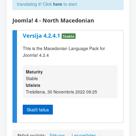
translating it! Click
here
to start.
Joomla! 4 - North Macedonian
Versija 4.2.4.1
Stable
This is the Macedonian Language Pack for
Joomla! 4.2.4
Maturity
Stable
Izlaists
Trešdiena, 30 Novembris 2022 09:25
Skatīt failus
Aktīvā pozīcija:
Sākums
/
Lejupielādes
/