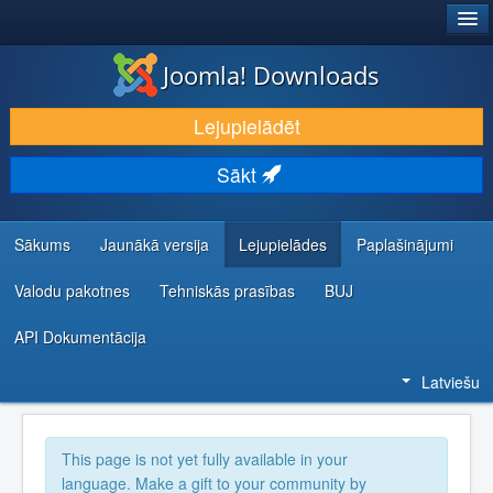
®
JOOMLA!
Joomla! Downloads
LEJUPIELĀDĒT UN PAPLAŠINĀT
Lejupielādēt
ATKLĀJ UN IEMĀCIES
Sākt
KOPIENA UN ATBALSTS
IZSTRĀDĀTĀJU RESURSI
Sākums
Jaunākā versija
Lejupielādes
Paplašinājumi
Valodu pakotnes
Tehniskās prasības
BUJ
API Dokumentācija
Latviešu
This page is not yet fully available in your
language. Make a gift to your community by