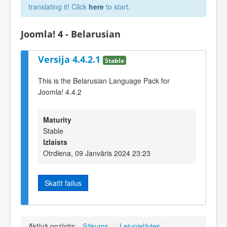
translating it! Click
here
to start.
Joomla! 4 - Belarusian
Versija 4.4.2.1
Stable
This is the Belarusian Language Pack for
Joomla! 4.4.2
Maturity
Stable
Izlaists
Otrdiena, 09 Janvāris 2024 23:23
Skatīt failus
Aktīvā pozīcija:
Sākums
/
Lejupielādes
/