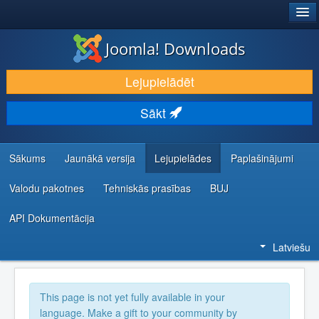
®
JOOMLA!
Joomla! Downloads
LEJUPIELĀDĒT UN PAPLAŠINĀT
Lejupielādēt
ATKLĀJ UN IEMĀCIES
Sākt
KOPIENA UN ATBALSTS
IZSTRĀDĀTĀJU RESURSI
Sākums
Jaunākā versija
Lejupielādes
Paplašinājumi
Valodu pakotnes
Tehniskās prasības
BUJ
API Dokumentācija
Latviešu
This page is not yet fully available in your
language. Make a gift to your community by