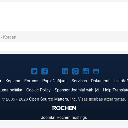
 - Korean
Joomla!
Joomla!
Joomla!
Joomla!
Joomla!
Joomla!
Joomla!
Twitter
Facebook
YouTube
LinkedIn
Pinterest
Instagram
GitHub
r
Kopiena
Forums
Paplašinājumi
Services
Dokumenti
Izstrād
tuma politika
Cookie Policy
Sponsor Joomla! with $5
Help Translat
© 2005 - 2026
Open Source Matters, Inc.
Visas tiesības aizsargātas.
Joomla!
Rochen hostings