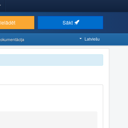
ielādēt
Sākt
Latviešu
Dokumentācija