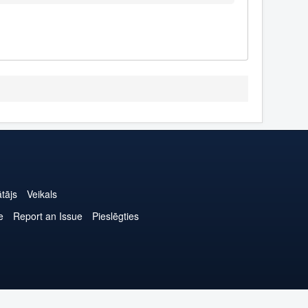
ātājs
Veikals
e
Report an Issue
Pieslēgties