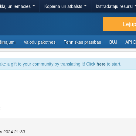
tklāj un iemācies
Kopiena un atbalsts
Izstrādātāju resursi
Lejup
šinājumi
Valodu pakotnes
Tehniskās prasības
BUJ
API 
ake a gift to your community by translating it! Click
here
to start.
2
is 2024 21:33