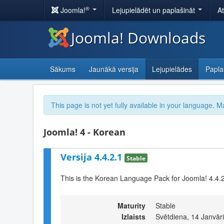
®
Joomla!
Lejupielādēt un paplašināt
A
Joomla! Downloads
Sākums
Jaunākā versija
Lejupielādes
Papla
This page is not yet fully available in your language. M
Joomla! 4 - Korean
Versija 4.4.2.1
Stable
This is the Korean Language Pack for Joomla! 4.4.
Maturity
Stable
Izlaists
Svētdiena, 14 Janvār