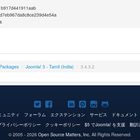
1b917d441911aab
d7eb967da8c8ce239d4e54a
s
 Packages
/
Joomla! 3 - Tamil (India)
/
3.4.3.2
Joomla!
Joomla!
Joomla!
Joomla!
Joomla!
Joomla!
Joomla!
Twitter
Facebook
YouTube
LinkedIn
Pinterest
Instagram
GitHub
ミュニティ
フォーラム
エクステンション
サービス
ドキュメント
プライバシーポリシー
クッキーポリシー
$5 でJoomla! を支援
翻訳
© 2005 - 2026
Open Source Matters, Inc.
All Rights Reserved.