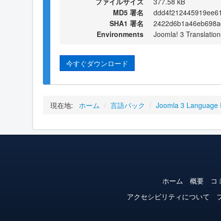
ファイルサイズ
377.58 kB
MD5 署名
ddd4f212445919ee6
SHA1 署名
2422d6b1a46eb698a
Environments
Joomla! 3 Translation
今すぐダウンロード
現在地:
ホーム
/
言語パック
/
Joomla 3 Language
ホーム
概要
コ
アクセシビリティについて