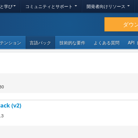
と学び
コミュニティとサポート
開発者向けリソース
ダウ
テンション
言語パック
技術的な要件
よくある質問
API
30
ack (v2)
.3