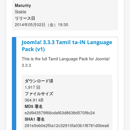
Maturity
Stable
リリース日
2014年05月02日（金）19:30
Joomla! 3.3.3 Tamil ta-IN Language
Pack (v1)
This is the full Tamil Language Pack for Joomla!
3.3.3
ダウンロード済
1,917 回
ファイルサイズ
364.91 kB
MD5 署名
e2d943579f66cdaf63d8638d570f8c24
SHA1 署名
291e5eb0e2f0a12c32910fa03b1f8781d0bea6