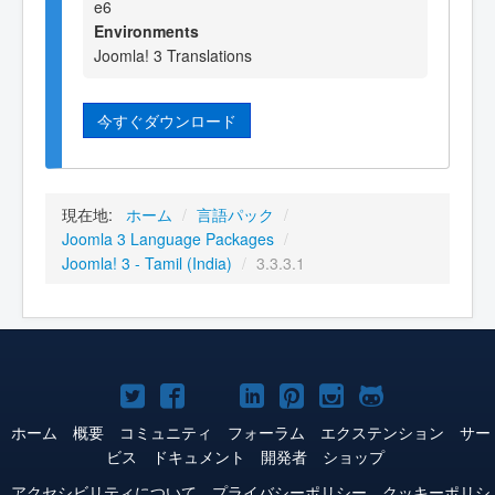
e6
Environments
Joomla! 3 Translations
今すぐダウンロード
現在地:
ホーム
/
言語パック
/
Joomla 3 Language Packages
/
Joomla! 3 - Tamil (India)
/
3.3.3.1
Joomla!
Joomla!
Joomla!
Joomla!
Joomla!
Joomla!
Joomla!
Twitter
Facebook
YouTube
LinkedIn
Pinterest
Instagram
GitHub
ホーム
概要
コミュニティ
フォーラム
エクステンション
サー
ビス
ドキュメント
開発者
ショップ
アクセシビリティについて
プライバシーポリシー
クッキーポリシ