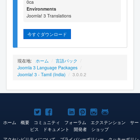
0ca
Environments
Joomla! 3 Translations
今すぐダウンロード
現在地:
ホーム
/
言語パック
/
Joomla 3 Language Packages
/
Joomla! 3 - Tamil (India)
/
3.0.0.2
Joomla!
Joomla!
Joomla!
Joomla!
Joomla!
Joomla!
Joomla!
Twitter
Facebook
YouTube
LinkedIn
Pinterest
Instagram
GitHub
ホーム
概要
コミュニティ
フォーラム
エクステンション
サー
ビス
ドキュメント
開発者
ショップ
アクセシビリティについて
プライバシーポリシー
クッキーポリシ