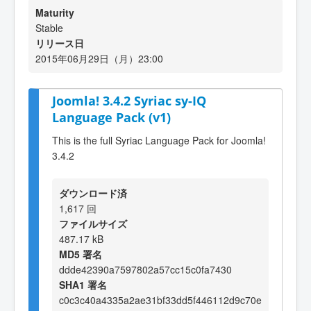
Maturity
Stable
リリース日
2015年06月29日（月）23:00
Joomla! 3.4.2 Syriac sy-IQ
Language Pack (v1)
This is the full Syriac Language Pack for Joomla!
3.4.2
ダウンロード済
1,617 回
ファイルサイズ
487.17 kB
MD5 署名
ddde42390a7597802a57cc15c0fa7430
SHA1 署名
c0c3c40a4335a2ae31bf33dd5f446112d9c70e