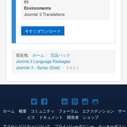
85
Environments
Joomla! 3 Translations
今すぐダウンロード
現在地:
ホーム
/
言語パック
/
Joomla 3 Language Packages
/
Joomla! 3 - Syriac (East)
/
3.4.2.1
Joomla!
Joomla!
Joomla!
Joomla!
Joomla!
Joomla!
Joomla!
Twitter
Facebook
YouTube
LinkedIn
Pinterest
Instagram
GitHub
ホーム
概要
コミュニティ
フォーラム
エクステンション
サー
ビス
ドキュメント
開発者
ショップ
アクセシビリティについて
プライバシーポリシー
クッキーポリシ