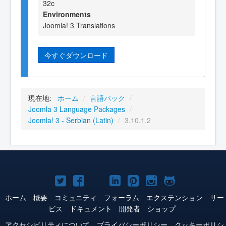
32c
Environments
Joomla! 3 Translations
今すぐダウンロード
現在地:
ホーム
/
言語パック
/
Joomla 3 Language Packages
/
Joomla! 3 - Serbian (Latin)
/
3.10.1.2
Joomla!
Joomla!
Joomla!
Joomla!
Joomla!
Joomla!
Joomla!
Twitter
Facebook
YouTube
LinkedIn
Pinterest
Instagram
GitHub
ホーム
概要
コミュニティ
フォーラム
エクステンション
サー
ビス
ドキュメント
開発者
ショップ
アクセシビリティについて
プライバシーポリシー
クッキーポリシ