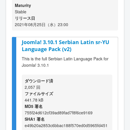
Maturity
Stable
リリース日
2021年08月25日（水）23:00
Joomla! 3.10.1 Serbian Latin sr-YU
Language Pack (v2)
This is the full Serbian Latin Language Pack for
Joomla! 3.10.1
ダウンロード済
2,057 回
ファイルサイズ
441.78 kB
MD5 署名
755f24d612cf39ad89fad7f8f6ce9169
SHA1 署名
e49b20a2853c6bbac188f570ed0d5965fd451