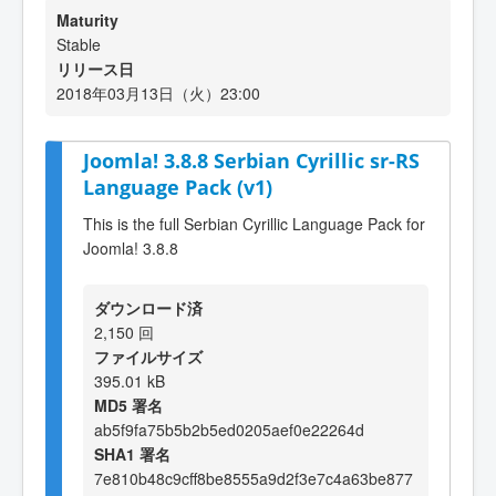
Maturity
Stable
リリース日
2018年03月13日（火）23:00
Joomla! 3.8.8 Serbian Cyrillic sr-RS
Language Pack (v1)
This is the full Serbian Cyrillic Language Pack for
Joomla! 3.8.8
ダウンロード済
2,150 回
ファイルサイズ
395.01 kB
MD5 署名
ab5f9fa75b5b2b5ed0205aef0e22264d
SHA1 署名
7e810b48c9cff8be8555a9d2f3e7c4a63be877