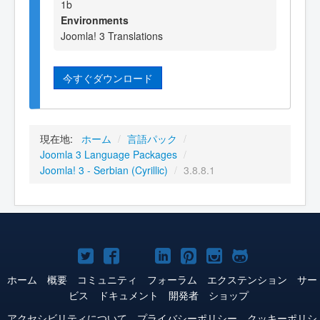
1b
Environments
Joomla! 3 Translations
今すぐダウンロード
現在地:
ホーム
/
言語パック
/
Joomla 3 Language Packages
/
Joomla! 3 - Serbian (Cyrillic)
/
3.8.8.1
Joomla!
Joomla!
Joomla!
Joomla!
Joomla!
Joomla!
Joomla!
Twitter
Facebook
YouTube
LinkedIn
Pinterest
Instagram
GitHub
ホーム
概要
コミュニティ
フォーラム
エクステンション
サー
ビス
ドキュメント
開発者
ショップ
アクセシビリティについて
プライバシーポリシー
クッキーポリシ