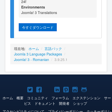
24f
Environments
Joomla! 3 Translations
今すぐダウンロード
現在地:
ホーム
/
言語パック
/
Joomla 3 Language Packages
/
Joomla! 3 - Romanian
/
3.9.25.1
Joomla!
Joomla!
Joomla!
Joomla!
Joomla!
Joomla!
Joomla!
Twitter
Facebook
YouTube
LinkedIn
Pinterest
Instagram
GitHub
ホーム
概要
コミュニティ
フォーラム
エクステンション
サー
ビス
ドキュメント
開発者
ショップ
アクセシビリティについて
プライバシーポリシー
クッキーポリシ