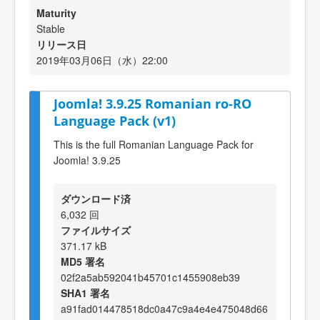
Maturity
Stable
リリース日
2019年03月06日（水）22:00
Joomla! 3.9.25 Romanian ro-RO
Language Pack (v1)
This is the full Romanian Language Pack for
Joomla! 3.9.25
ダウンロード済
6,032 回
ファイルサイズ
371.17 kB
MD5 署名
02f2a5ab592041b45701c1455908eb39
SHA1 署名
a91fad014478518dc0a47c9a4e4e475048d66