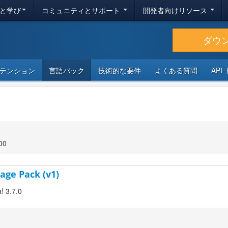
と学び
コミュニティとサポート
開発者向けリソース
ダウ
テンション
言語パック
技術的な要件
よくある質問
API
00
age Pack (v1)
! 3.7.0