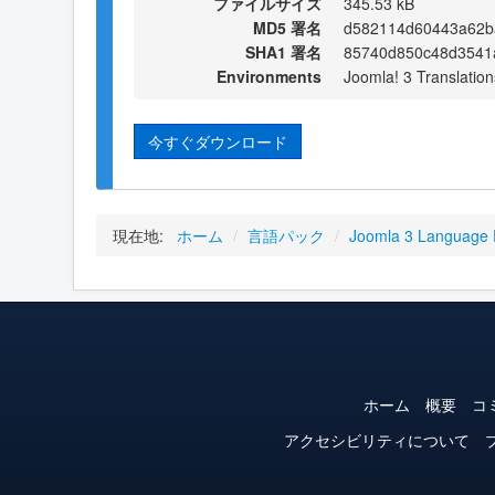
ファイルサイズ
345.53 kB
MD5 署名
d582114d60443a62b
SHA1 署名
85740d850c48d3541
Environments
Joomla! 3 Translation
今すぐダウンロード
現在地:
ホーム
/
言語パック
/
Joomla 3 Language
ホーム
概要
コ
アクセシビリティについて