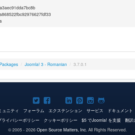
a3aec91dda7bc8b
a868522fbc92976627fdf33
s
 Packages
/
Joomla! 3 - Romanian
/
3.7.0.1
Joomla!
Joomla!
Joomla!
Joomla!
Joomla!
Joomla!
Joomla!
Twitter
Facebook
YouTube
LinkedIn
Pinterest
Instagram
GitHub
ミュニティ
フォーラム
エクステンション
サービス
ドキュメント
プライバシーポリシー
クッキーポリシー
$5 でJoomla! を支援
翻訳
© 2005 - 2026
Open Source Matters, Inc.
All Rights Reserved.