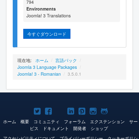
794
Environments
Joomla! 3 Translations
今すぐダウンロード
現在地:
ホーム
/
言語パック
/
Joomla 3 Language Packages
/
Joomla! 3 - Romanian
/
3.5.0.1
Joomla!
Joomla!
Joomla!
Joomla!
Joomla!
Joomla!
Joomla!
Twitter
Facebook
YouTube
LinkedIn
Pinterest
Instagram
GitHub
ホーム
概要
コミュニティ
フォーラム
エクステンション
サー
ビス
ドキュメント
開発者
ショップ
アクセシビリティについて
プライバシーポリシー
クッキーポリシ