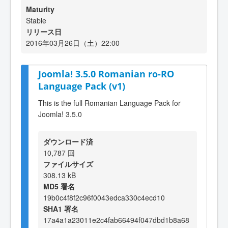
Maturity
Stable
リリース日
2016年03月26日（土）22:00
Joomla! 3.5.0 Romanian ro-RO
Language Pack (v1)
This is the full Romanian Language Pack for
Joomla! 3.5.0
ダウンロード済
10,787 回
ファイルサイズ
308.13 kB
MD5 署名
19b0c4f8f2c96f0043edca330c4ecd10
SHA1 署名
17a4a1a23011e2c4fab66494f047dbd1b8a68