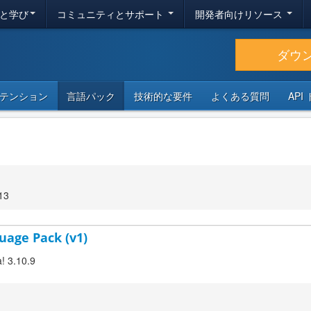
と学び
コミュニティとサポート
開発者向けリソース
ダウ
テンション
言語パック
技術的な要件
よくある質問
API
13
uage Pack (v1)
! 3.10.9