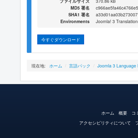
ファイルサイズ
370.86 kB
MD5 署名
c966ae5fa46c4766e
SHA1 署名
a33d01aa03b273007
Environments
Joomla! 3 Translation
今すぐダウンロード
現在地:
ホーム
/
言語パック
/
Joomla 3 Language
ホーム
概要
コ
アクセシビリティについて