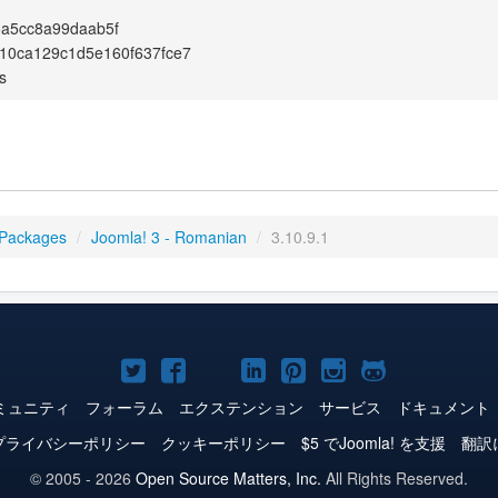
5a5cc8a99daab5f
10ca129c1d5e160f637fce7
s
 Packages
/
Joomla! 3 - Romanian
/
3.10.9.1
Joomla!
Joomla!
Joomla!
Joomla!
Joomla!
Joomla!
Joomla!
Twitter
Facebook
YouTube
LinkedIn
Pinterest
Instagram
GitHub
ミュニティ
フォーラム
エクステンション
サービス
ドキュメント
プライバシーポリシー
クッキーポリシー
$5 でJoomla! を支援
翻訳
© 2005 - 2026
Open Source Matters, Inc.
All Rights Reserved.