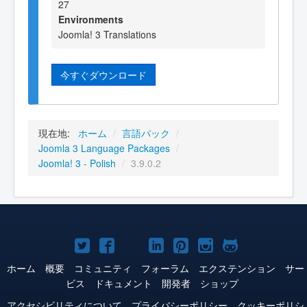
27
Environments
Joomla! 3 Translations
今すぐダウンロード
現在地:
ホーム
/
言語パック
/
Joomla 3 Language Packages
/
Joomla! 3 - Polish
/
3.9.0.2
Joomla!
Joomla!
Joomla!
Joomla!
Joomla!
Joomla!
Joomla!
Twitter
Facebook
YouTube
LinkedIn
Pinterest
Instagram
GitHub
ホーム
概要
コミュニティ
フォーラム
エクステンション
サー
ビス
ドキュメント
開発者
ショップ
アクセシビリティについて
プライバシーポリシー
クッキーポリシ