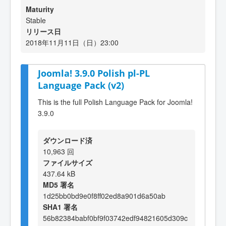
Maturity
Stable
リリース日
2018年11月11日（日）23:00
Joomla! 3.9.0 Polish pl-PL
Language Pack (v2)
This is the full Polish Language Pack for Joomla!
3.9.0
ダウンロード済
10,963 回
ファイルサイズ
437.64 kB
MD5 署名
1d25bb0bd9e0f8ff02ed8a901d6a50ab
SHA1 署名
56b82384babf0bf9f03742edf94821605d309c