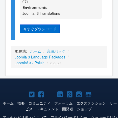
071
Environments
Joomla! 3 Translations
今すぐダウンロード
現在地:
ホーム
/
言語パック
/
Joomla 3 Language Packages
/
Joomla! 3 - Polish
/
3.8.6.1
Joomla!
Joomla!
Joomla!
Joomla!
Joomla!
Joomla!
Joomla!
Twitter
Facebook
YouTube
LinkedIn
Pinterest
Instagram
GitHub
ホーム
概要
コミュニティ
フォーラム
エクステンション
サー
ビス
ドキュメント
開発者
ショップ
アクセシビリティについて
プライバシーポリシー
クッキーポリシ