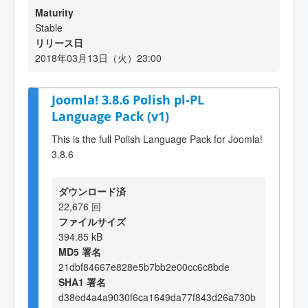
Maturity
Stable
リリース日
2018年03月13日（火）23:00
Joomla! 3.8.6 Polish pl-PL
Language Pack (v1)
This is the full Polish Language Pack for Joomla!
3.8.6
ダウンロード済
22,676 回
ファイルサイズ
394.85 kB
MD5 署名
21dbf84667e828e5b7bb2e00cc6c8bde
SHA1 署名
d38ed4a4a9030f6ca1649da77f843d26a730b