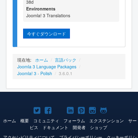
38d
Environments
Joomla! 3 Translations
今すぐダウンロード
現在地:
ホーム
/
言語パック
/
Joomla 3 Language Packages
/
Joomla! 3 - Polish
/
3.6.0.1
Joomla!
Joomla!
Joomla!
Joomla!
Joomla!
Joomla!
Joomla!
Twitter
Facebook
YouTube
LinkedIn
Pinterest
Instagram
GitHub
ホーム
概要
コミュニティ
フォーラム
エクステンション
サー
ビス
ドキュメント
開発者
ショップ
アクセシビリティについて
プライバシーポリシー
クッキーポリシ