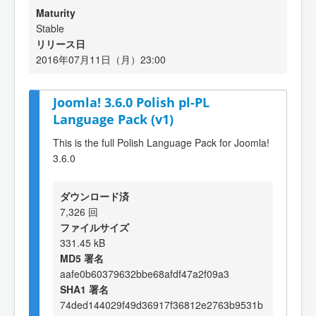
Maturity
Stable
リリース日
2016年07月11日（月）23:00
Joomla! 3.6.0 Polish pl-PL
Language Pack (v1)
This is the full Polish Language Pack for Joomla!
3.6.0
ダウンロード済
7,326 回
ファイルサイズ
331.45 kB
MD5 署名
aafe0b60379632bbe68afdf47a2f09a3
SHA1 署名
74ded144029f49d36917f36812e2763b9531b