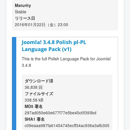
Maturity
Stable
リリース日
2016年01月22日（金）23:00
Joomla! 3.4.8 Polish pl-PL
Language Pack (v1)
This is the full Polish Language Pack for Joomla!
3.4.8
ダウンロード済
36,838 回
ファイルサイズ
338.58 kB
MD5 署名
297ad050e60e677f77e5be45c0f393bd
SHA1 署名
c09eaaa987fa61454745ecff34ac936a3afb305