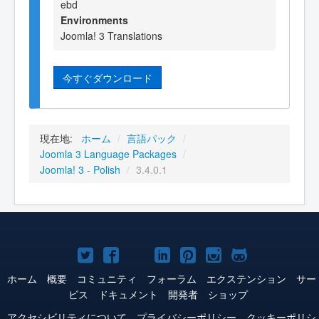
ebd
Environments
Joomla! 3 Translations
今すぐダウンロード
現在地:
ホーム
/
言語パック
/
Joomla 3 Language Packages
/
Joomla! 3 - Polish
/
3.4.0.1
Joomla!
Joomla!
Joomla!
Joomla!
Joomla!
Joomla!
Joomla!
Twitter
Facebook
YouTube
LinkedIn
Pinterest
Instagram
GitHub
ホーム
概要
コミュニティ
フォーラム
エクステンション
サー
ビス
ドキュメント
開発者
ショップ
アクセシビリティについて
プライバシーポリシー
クッキーポリシ