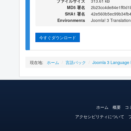
ファイルサイズ
313.61 kB
MD5 署名
2b23cc4de84e1ff0d
SHA1 署名
42e560b5ec99b34fb
Environments
Joomla! 3 Translation
今すぐダウンロード
現在地:
ホーム
/
言語パック
/
Joomla 3 Language
ホーム
概要
コ
アクセシビリティについて