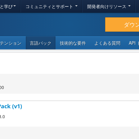
と学び
コミュニティとサポート
開発者向けリソース
ダウ
テンション
言語パック
技術的な要件
よくある質問
API
00
Pack (v1)
3.0