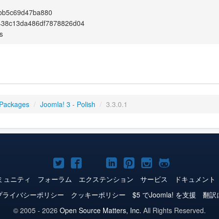
1bb5c69d47ba880
438c13da486df7878826d04
s
 Packages
/
Joomla! 3 - Polish
/
3.3.0.1
Joomla!
Joomla!
Joomla!
Joomla!
Joomla!
Joomla!
Joomla!
Twitter
Facebook
YouTube
LinkedIn
Pinterest
Instagram
GitHub
ミュニティ
フォーラム
エクステンション
サービス
ドキュメント
プライバシーポリシー
クッキーポリシー
$5 でJoomla! を支援
翻訳
© 2005 - 2026
Open Source Matters, Inc.
All Rights Reserved.