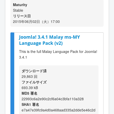
Maturity
Stable
リリース日
2015年06月02日（火）17:00
Joomla! 3.4.1 Malay ms-MY
Language Pack (v2)
This is the full Malay Language Pack for Joomla!
3.4.1
ダウンロード済
29,863 回
ファイルサイズ
693.39 kB
MD5 署名
22993c6a2e90c2cf6a04c3bfa110a328
SHA1 署名
e7a47e39fc9a4d0a468aad335a2dde5e46c2d