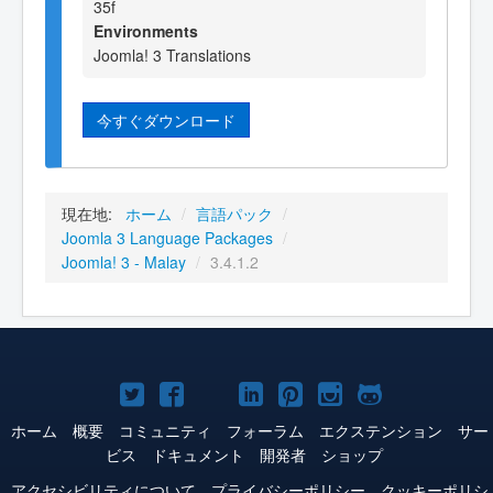
35f
Environments
Joomla! 3 Translations
今すぐダウンロード
現在地:
ホーム
/
言語パック
/
Joomla 3 Language Packages
/
Joomla! 3 - Malay
/
3.4.1.2
Joomla!
Joomla!
Joomla!
Joomla!
Joomla!
Joomla!
Joomla!
Twitter
Facebook
YouTube
LinkedIn
Pinterest
Instagram
GitHub
ホーム
概要
コミュニティ
フォーラム
エクステンション
サー
ビス
ドキュメント
開発者
ショップ
アクセシビリティについて
プライバシーポリシー
クッキーポリシ