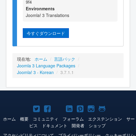
9f4
Environments
Joomla! 3 Translations
今すぐダウンロード
現在地:
ホーム
/
言語パック
/
Joomla 3 Language Packages
/
Joomla! 3 - Korean
/
3.7.1.1
Joomla!
Joomla!
Joomla!
Joomla!
Joomla!
Joomla!
Joomla!
Twitter
Facebook
YouTube
LinkedIn
Pinterest
Instagram
GitHub
ホーム
概要
コミュニティ
フォーラム
エクステンション
サー
ビス
ドキュメント
開発者
ショップ
アクセシビリティについて
プライバシーポリシー
クッキーポリシ