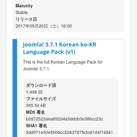
Maturity
Stable
リリース日
2017年05月20日（土）16:00
Joomla! 3.7.1 Korean ko-KR
Language Pack (v1)
This is the full Korean Language Pack for
Joomla! 3.7.1
ダウンロード済
1,498 回
ファイルサイズ
355.54 kB
MD5 署名
b2d72522aea892d4a5ddcb3e386cc23c
SHA1 署名
5dd971e50e5006cc5263787fe2c61d4f74841