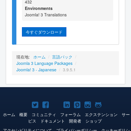
432
Environments
Joomla! 3 Translations
今すぐダウンロード
現在地:
ホーム
/
言語パック
/
Joomla 3 Language Packages
/
Joomla! 3 - Japanese
/
3.9.5.1
Joomla!
Joomla!
Joomla!
Joomla!
Joomla!
Joomla!
Joomla!
Twitter
Facebook
YouTube
LinkedIn
Pinterest
Instagram
GitHub
ホーム
概要
コミュニティ
フォーラム
エクステンション
サー
ビス
ドキュメント
開発者
ショップ
アクセシビリティについて
プライバシーポリシー
クッキーポリシ