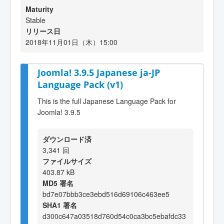
Maturity
Stable
リリース日
2018年11月01日（木）15:00
Joomla! 3.9.5 Japanese ja-JP
Language Pack (v1)
This is the full Japanese Language Pack for
Joomla! 3.9.5
ダウンロード済
3,341 回
ファイルサイズ
403.87 kB
MD5 署名
bd7e07bbb3ce3ebd516d69106c463ee5
SHA1 署名
d300c647a03518d760d54c0ca3bc5ebafdc33