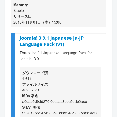
Maturity
Stable
リリース日
2018年11月01日（木）15:00
Joomla! 3.9.1 Japanese ja-JP
Language Pack (v1)
This is the full Japanese Language Pack for
Joomla! 3.9.1
ダウンロード済
4,611 回
ファイルサイズ
402.37 kB
MD5 署名
a0dab9d9dd270f0eacac3ebc9ddb2aea
SHA1 署名
3970a9bbe474965b90d83146e709b6f01ae38