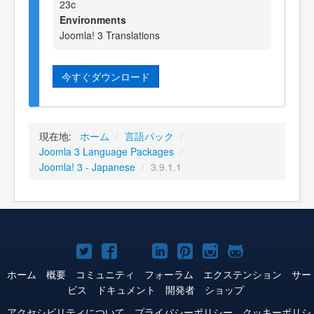
23c
Environments
Joomla! 3 Translations
今すぐダウンロード
現在地:
ホーム
/
言語パック
/
Joomla 3 Language Packages
/
Joomla! 3 - Japanese
/
3.9.1.1
Joomla!
Joomla!
Joomla!
Joomla!
Joomla!
Joomla!
Joomla!
Twitter
Facebook
YouTube
LinkedIn
Pinterest
Instagram
GitHub
ホーム
概要
コミュニティ
フォーラム
エクステンション
サー
ビス
ドキュメント
開発者
ショップ
アクセシビリティについて
プライバシーポリシー
クッキーポリシ