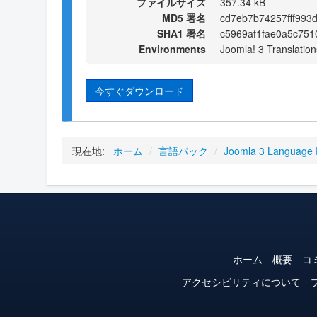
ファイルサイズ
357.34 kB
MD5 署名
cd7eb7b74257fff993
SHA1 署名
c5969af1fae0a5c751
Environments
Joomla! 3 Translation
今すぐダウンロード
現在地:
ホーム
/
言語パック
/
Joomla 3 Language
ホーム
概要
コ
アクセシビリティについて