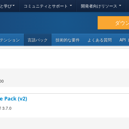
と学び
コミュニティとサポート
開発者向けリソース
ダウ
テンション
言語パック
技術的な要件
よくある質問
API
00
e Pack (v2)
! 3.7.0