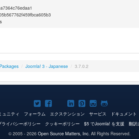
da7364c76edaa1
05b567762f459fbca605b3
s
 Packages
/
Joomla! 3 - Japanese
/
3.7.0.2
Joomla!
Joomla!
Joomla!
Joomla!
Joomla!
Joomla!
Joomla!
Twitter
Facebook
YouTube
LinkedIn
Pinterest
Instagram
GitHub
ミュニティ
フォーラム
エクステンション
サービス
ドキュメント
プライバシーポリシー
クッキーポリシー
$5 でJoomla! を支援
翻訳
© 2005 - 2026
Open Source Matters, Inc.
All Rights Reserved.